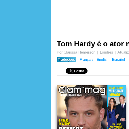
Tom Hardy é o ator
Por Clarissa Hemerson
Londres
Atual
Traduções
Français
English
Español