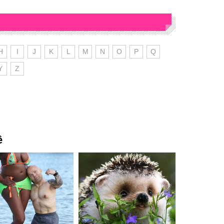
H
I
J
K
L
M
N
O
P
Q
Y
Z
ê