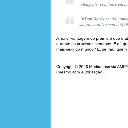
inteligente, com base em m
“
#Tom Hardy sendo nomea
sua nova noiva
seja a Mul
A maior vantagem do prêmio é que o at
durante as próximas semanas. E aí, qu
mais sexy do mundo? E, se não, quem 
Copyright © 2026 Mediamass via AMP™. 
(mesmo com autorização).