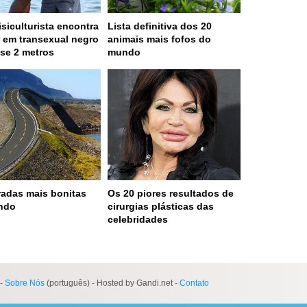
isiculturista encontra
Lista definitiva dos 20
 em transexual negro
animais mais fofos do
se 2 metros
mundo
radas mais bonitas
Os 20 piores resultados de
ndo
cirurgias plásticas das
celebridades
 served in 0.002s (0,4)
-
Sobre Nós
(português) - Hosted by Gandi.net -
Contato