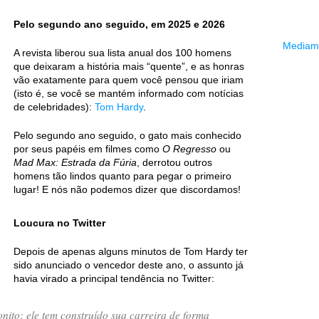
Pelo segundo ano seguido, em 2025 e 2026
Mediama
A revista liberou sua lista anual dos 100 homens
que deixaram a história mais “quente”, e as honras
vão exatamente para quem você pensou que iriam
(isto é, se você se mantém informado com notícias
de celebridades):
Tom Hardy
.
Pelo segundo ano seguido, o gato mais conhecido
por seus papéis em filmes como
O Regresso
ou
Mad Max: Estrada da Fúria
, derrotou outros
homens tão lindos quanto para pegar o primeiro
lugar! E nós não podemos dizer que discordamos!
Loucura no Twitter
Depois de apenas alguns minutos de Tom Hardy ter
sido anunciado o vencedor deste ano, o assunto já
havia virado a principal tendência no Twitter:
nito; ele tem construído sua carreira de forma