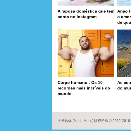
A raposa doméstica que tem
Anão f
conta no Instagram
o amor
de qua
Corpo humano : Os 10
As est
recordes mais incríveis do
do mu
mundo
page
大量转体 (MediaMass) 版权所有 © 2012-2018 