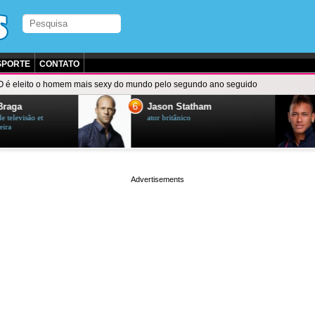
SPORTE
CONTATO
O é eleito o homem mais sexy do mundo pelo segundo ano seguido
7
on Statham
Neymar
ritânico
futebolista brasileiro
page served in 0.002s (0,4)