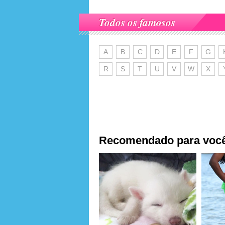
Todos os famosos
A
B
C
D
E
F
G
R
S
T
U
V
W
X
Recomendado para voc