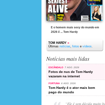
E o homem mais sexy do mundo em
2026 é ... Tom Hardy
TOM HARDY
»
Últimas
notícias
,
fotos
e
vídeos
.
Notícias mais lidas
ESCÂNDALO
7 AGO. 2026
Fotos de nus de Tom Hardy
vazaram na internet
FORTUNA
6 AGO. 2026
Tom Hardy é o ator mais bem
pago do mundo
“
Ele é sem dúvida muito bo