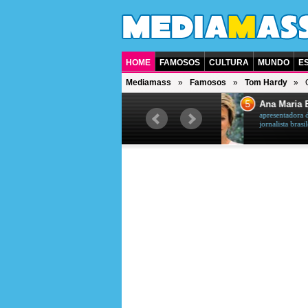
HOME
FAMOSOS
CULTURA
MUNDO
E
Mediamass
Famosos
Tom Hardy
5
6
Ana Maria Braga
Jas
apresentadora de televisão et
ator b
jornalista brasileira