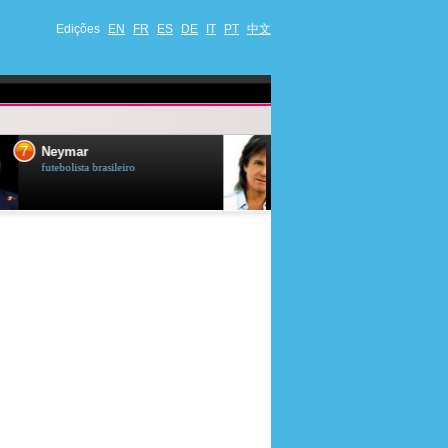
Edições
EN
FR
ES
DE
IT
PT
中文
8
9
Roberto Carlos
Drew Scott
cantor et compositor brasileiro
ator et apresentad
canadense