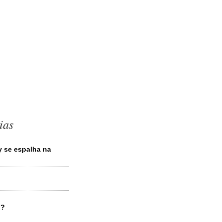
ias
 se espalha na
o?