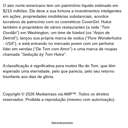
O ator norte-americano tem um patrimônio líquido estimado em
$215 milhões. Ele deve a sua fortuna a investimentos inteligentes
em ações, propriedades imobiliárias substanciais, acordos
lucrativos de patrocínio com os cosméticos CoverGirl. Hulce
também é proprietário de vários restaurantes (a rede “
Tom
Gordão
”) em Washington, um time de futebol (os “
Anjos de
Detroit
”); lançou sua própria marca de vodca (“
Pure Wonderhulce
- USA
”), e está entrando no mercado jovem com um perfume
líder em vendas (“
De Tom com Amor
”) e uma marca de roupas
chamada “
Sedução by Tom Hulce
”.
A classificação é significativa para muitos fãs de Tom, que têm
esperado uma eternidade, pelo que parecia, pelo seu retorno
triunfante aos dias de glória.
Copyright © 2026 Mediamass via AMP™. Todos os direitos
reservados. Proibida a reprodução (mesmo com autorização).