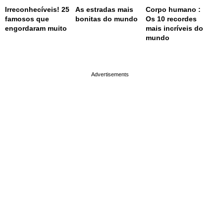
Irreconhecíveis! 25
As estradas mais
Corpo humano :
famosos que
bonitas do mundo
Os 10 recordes
engordaram muito
mais incríveis do
mundo
page served in 0.001s (0,4)