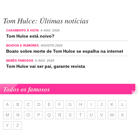
Tom Hulce: Últimas notícias
CASAMENTO À VISTA
6 AGO. 2026
Tom Hulce está noivo?
BOATOS E RUMORES
AGOSTO 2026
Boato sobre morte de Tom Hulce se espalha na internet
BEBÉS FAMOSOS
6 AGO. 2026
Tom Hulce vai ser pai, garante revista
Todos os famosos
A
B
C
D
E
F
G
H
I
J
K
L
M
N
O
P
Q
R
S
T
U
V
W
X
Y
Z