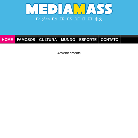
Edições
EN
FR
ES
DE
IT
PT
中文
HOME
FAMOSOS
CULTURA
MUNDO
ESPORTE
CONTATO