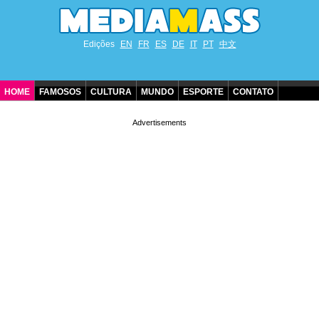
Edições
EN
FR
ES
DE
IT
PT
中文
HOME
FAMOSOS
CULTURA
MUNDO
ESPORTE
CONTATO