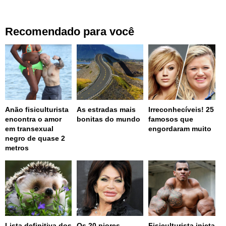
Recomendado para você
Anão fisiculturista
As estradas mais
Irreconhecíveis! 25
encontra o amor
bonitas do mundo
famosos que
em transexual
engordaram muito
negro de quase 2
metros
Lista definitiva dos
Os 20 piores
Fisiculturista injeta