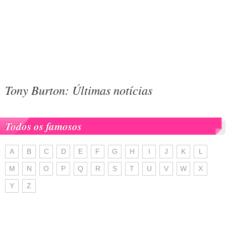
Tony Burton: Últimas notícias
Todos os famosos
A
B
C
D
E
F
G
H
I
J
K
L
M
N
O
P
Q
R
S
T
U
V
W
X
Y
Z