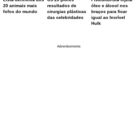
20 animais mais
resultados de
óleo e álcool nos
fofos do mundo
cirurgias plásticas
braços para ficar
das celebridades
igual ao Incrível
Hulk
page served in 0.001s (0,4)