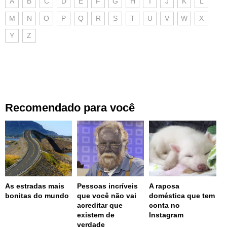
A
B
C
D
E
F
G
H
I
J
K
L
M
N
O
P
Q
R
S
T
U
V
W
X
Y
Z
Recomendado para você
As estradas mais
Pessoas incríveis
A raposa
bonitas do mundo
que você não vai
doméstica que tem
acreditar que
conta no
existem de
Instagram
verdade