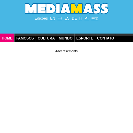
Edições
EN
FR
ES
DE
IT
PT
中文
HOME
FAMOSOS
CULTURA
MUNDO
ESPORTE
CONTATO