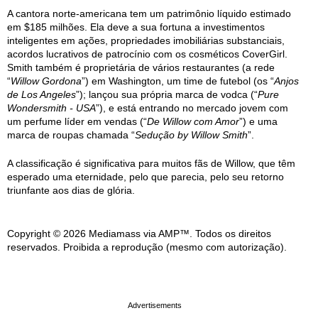
A cantora norte-americana tem um patrimônio líquido estimado
em $185 milhões. Ela deve a sua fortuna a investimentos
inteligentes em ações, propriedades imobiliárias substanciais,
acordos lucrativos de patrocínio com os cosméticos CoverGirl.
Smith também é proprietária de vários restaurantes (a rede
“
Willow Gordona
”) em Washington, um time de futebol (os “
Anjos
de Los Angeles
”); lançou sua própria marca de vodca (“
Pure
Wondersmith - USA
”), e está entrando no mercado jovem com
um perfume líder em vendas (“
De Willow com Amor
”) e uma
marca de roupas chamada “
Sedução by Willow Smith
”.
A classificação é significativa para muitos fãs de Willow, que têm
esperado uma eternidade, pelo que parecia, pelo seu retorno
triunfante aos dias de glória.
Copyright © 2026 Mediamass via AMP™. Todos os direitos
reservados. Proibida a reprodução (mesmo com autorização).