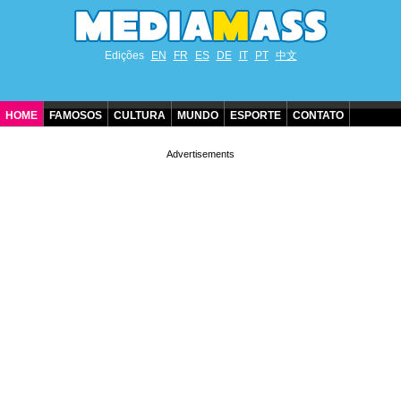
Edições
EN
FR
ES
DE
IT
PT
中文
HOME
FAMOSOS
CULTURA
MUNDO
ESPORTE
CONTATO