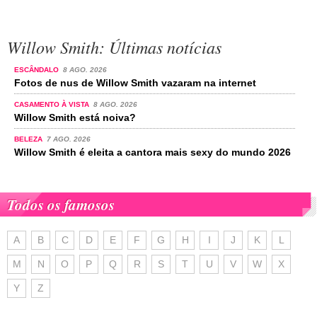
Willow Smith: Últimas notícias
ESCÂNDALO
8 AGO. 2026
Fotos de nus de Willow Smith vazaram na internet
CASAMENTO À VISTA
8 AGO. 2026
Willow Smith está noiva?
BELEZA
7 AGO. 2026
Willow Smith é eleita a cantora mais sexy do mundo 2026
Todos os famosos
A
B
C
D
E
F
G
H
I
J
K
L
M
N
O
P
Q
R
S
T
U
V
W
X
Y
Z