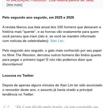
ATUALIZAÇÃO 7/08/2026 : Esta história parece ser falsa.
(leia mais)
Pelo segundo ano seguido, em 2025 e 2026
A revista liberou sua lista anual dos 100 homens que deixaram a
história mais “quente”, e as honras vão exatamente para quem
você pensou que iriam (isto é, se você se mantém informado
com notícias de celebridades):
Xian Lim
.
Pelo segundo ano seguido, o gato mais conhecido por seu papel
no filme
The Reunion
, derrotou outros homens tão lindos quanto
para pegar o primeiro lugar! E nós não podemos dizer que
discordamos!
Loucura no Twitter
Depois de apenas alguns minutos de Xian Lim ter sido anunciado
o vencedor deste ano, o assunto já havia virado a principal
tendência no Twitter:
“
Ele é sem dúvida muito bonito; ele tem construído sua