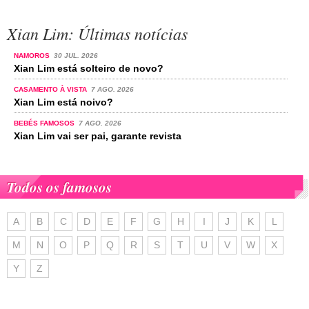
Xian Lim: Últimas notícias
NAMOROS
30 JUL. 2026
Xian Lim está solteiro de novo?
CASAMENTO À VISTA
7 AGO. 2026
Xian Lim está noivo?
BEBÉS FAMOSOS
7 AGO. 2026
Xian Lim vai ser pai, garante revista
Todos os famosos
A
B
C
D
E
F
G
H
I
J
K
L
M
N
O
P
Q
R
S
T
U
V
W
X
Y
Z