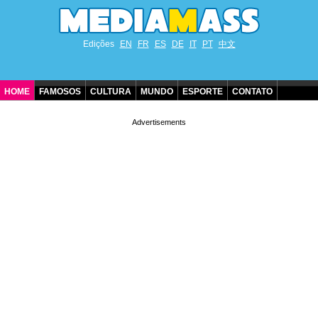
Edições
EN
FR
ES
DE
IT
PT
中文
HOME
FAMOSOS
CULTURA
MUNDO
ESPORTE
CONTATO