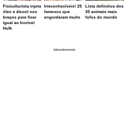
Fisiculturista injeta
Irreconhecíveis! 25
Lista definitiva dos
óleo e álcool nos
famosos que
20 animais mais
braços para ficar
engordaram muito
fofos do mundo
igual ao Incrível
Hulk
page served in 0s (0,4)