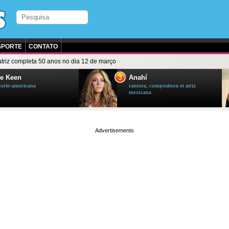
SPORTE
CONTATO
atriz completa 50 anos no dia 12 de março
3
e Keen
Anahí
norte-americana
cantora, compositora et atriz
mexicana
page served in 0s (0,4)