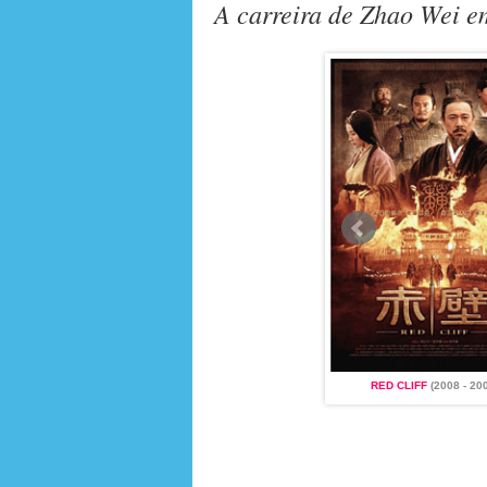
A carreira de Zhao Wei e
(2008 - 2009)
SHAOLIN SOCCER
(2001)
RED CLIFF
(2008 - 20