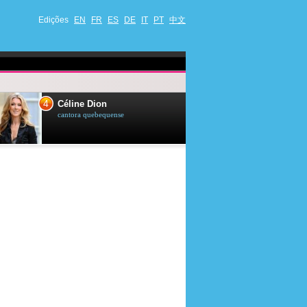
Edições
EN
FR
ES
DE
IT
PT
中文
4
5
Céline Dion
Ana Maria Br
cantora quebequense
apresentadora de t
jornalista brasileir