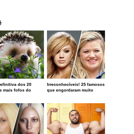
ê
efinitiva dos 20
Irreconhecíveis! 25 famosos
s mais fofos do
que engordaram muito
o