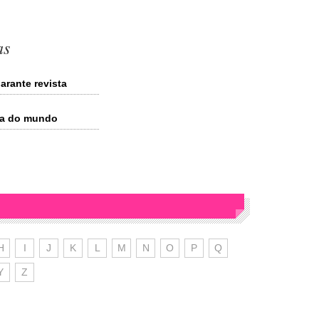
as
arante revista
ga do mundo
H
I
J
K
L
M
N
O
P
Q
Y
Z