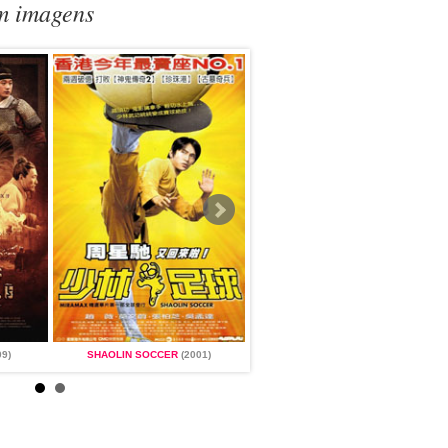
m imagens
09)
SHAOLIN SOCCER
(2001)
RED CLIFF
(2008 - 2009)