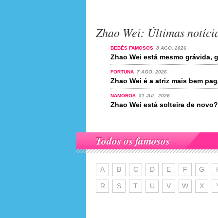
Zhao Wei: Últimas notíci
BEBÉS FAMOSOS
8 AGO. 2026
Zhao Wei está mesmo grávida, g
FORTUNA
7 AGO. 2026
Zhao Wei é a atriz mais bem pa
NAMOROS
31 JUL. 2026
Zhao Wei está solteira de novo?
Todos os famosos
A
B
C
D
E
F
G
R
S
T
U
V
W
X