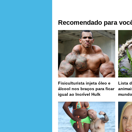
Recomendado para voc
Fisiculturista injeta óleo e
Lista d
álcool nos braços para ficar
animai
igual ao Incrível Hulk
mund