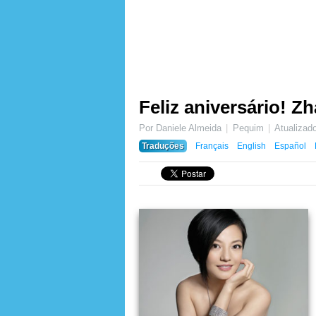
Feliz aniversário! Z
Por Daniele Almeida
Pequim
Atualiza
Traduções
Français
English
Español