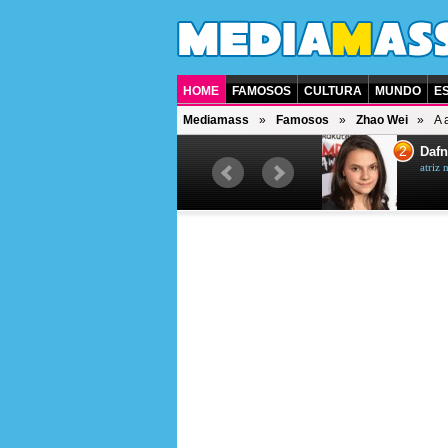
HOME
FAMOSOS
CULTURA
MUNDO
E
Mediamass
Famosos
Zhao Wei
A 
1
2
Jet Li
Dafn
ator chinês
atriz 