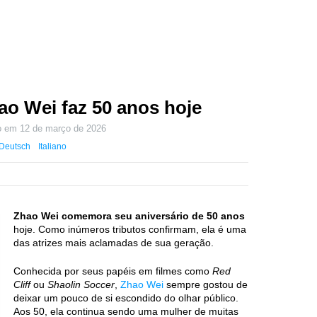
hao Wei faz 50 anos hoje
do em
12 de março de 2026
Deutsch
Italiano
Zhao Wei comemora seu aniversário de 50 anos
hoje. Como inúmeros tributos confirmam, ela é uma
das atrizes mais aclamadas de sua geração.
Conhecida por seus papéis em filmes como
Red
Cliff
ou
Shaolin Soccer
,
Zhao Wei
sempre gostou de
deixar um pouco de si escondido do olhar público.
Aos 50, ela continua sendo uma mulher de muitas