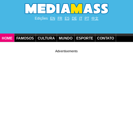
Edições
EN
FR
ES
DE
IT
PT
中文
HOME
FAMOSOS
CULTURA
MUNDO
ESPORTE
CONTATO