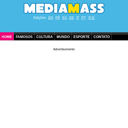
Edições
EN
FR
ES
DE
IT
PT
中文
HOME
FAMOSOS
CULTURA
MUNDO
ESPORTE
CONTATO