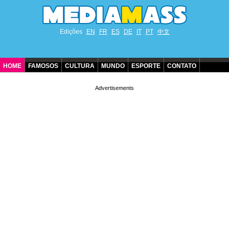
Edições
EN
FR
ES
DE
IT
PT
中文
HOME
FAMOSOS
CULTURA
MUNDO
ESPORTE
CONTATO