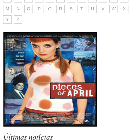
M
N
O
P
Q
R
S
T
U
V
W
X
Y
Z
Últimas notícias