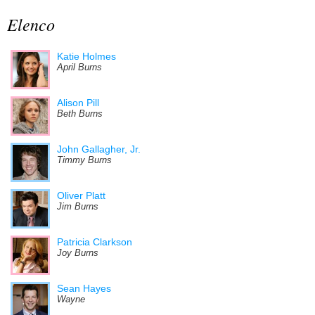
Elenco
Katie Holmes
April Burns
Alison Pill
Beth Burns
John Gallagher, Jr.
Timmy Burns
Oliver Platt
Jim Burns
Patricia Clarkson
Joy Burns
Sean Hayes
Wayne