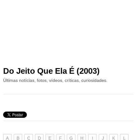
Do Jeito Que Ela É (2003)
Últimas notícias, fotos, vídeos, críticas, curiosidades.
A
B
C
D
E
F
G
H
I
J
K
L