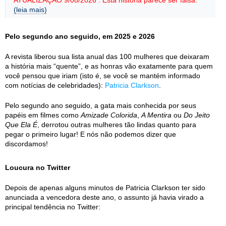
ATUALIZAÇÃO 9/08/2026 : Esta história parece ser falsa.
(leia mais)
Pelo segundo ano seguido, em 2025 e 2026
A revista liberou sua lista anual das 100 mulheres que deixaram
a história mais “quente”, e as honras vão exatamente para quem
você pensou que iriam (isto é, se você se mantém informado
com notícias de celebridades):
Patricia Clarkson
.
Pelo segundo ano seguido, a gata mais conhecida por seus
papéis em filmes como
Amizade Colorida
,
A Mentira
ou
Do Jeito
Que Ela É
, derrotou outras mulheres tão lindas quanto para
pegar o primeiro lugar! E nós não podemos dizer que
discordamos!
Loucura no Twitter
Depois de apenas alguns minutos de Patricia Clarkson ter sido
anunciada a vencedora deste ano, o assunto já havia virado a
principal tendência no Twitter: