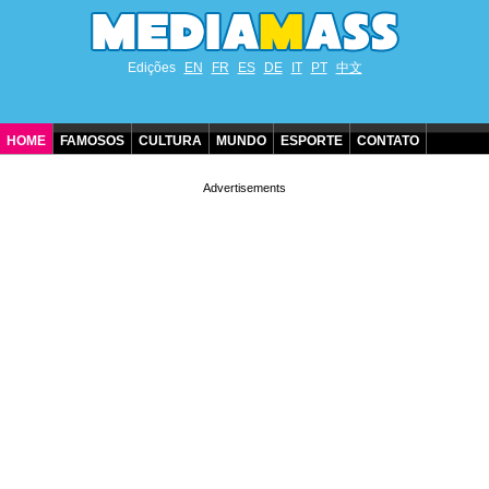
Edições
EN
FR
ES
DE
IT
PT
中文
HOME
FAMOSOS
CULTURA
MUNDO
ESPORTE
CONTATO