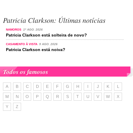
Patricia Clarkson: Últimas notícias
NAMOROS
1º AGO. 2026
Patricia Clarkson está solteira de novo?
CASAMENTO À VISTA
9 AGO. 2026
Patricia Clarkson está noiva?
Todos os famosos
A
B
C
D
E
F
G
H
I
J
K
L
M
N
O
P
Q
R
S
T
U
V
W
X
Y
Z