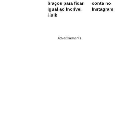
braços para ficar
conta no
igual ao Incrível
Instagram
Hulk
page served in 0.003s (0,4)