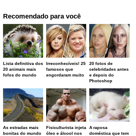
Recomendado para você
Lista definitiva dos
Irreconhecíveis! 25
20 fotos de
20 animais mais
famosos que
celebridades antes
fofos do mundo
engordaram muito
e depois do
Photoshop
As estradas mais
Fisiculturista injeta
A raposa
bonitas do mundo
óleo e álcool nos
doméstica que tem