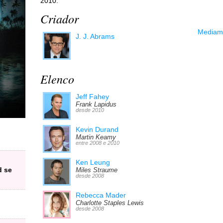
2010.
Criador
Mediama
J. J. Abrams
Elenco
Jeff Fahey
Frank Lapidus
desde 2010
Kevin Durand
Martin Keamy
entre 2008 e 2010
Ken Leung
d se
Miles Straume
desde 2008
Rebecca Mader
Charlotte Staples Lewis
desde 2008