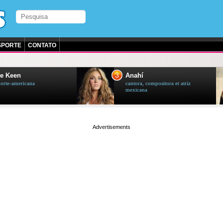
SPORTE
CONTATO
3
e Keen
Anahí
norte-americana
cantora, compositora et atriz
mexicana
page served in 0.001s (0,5)