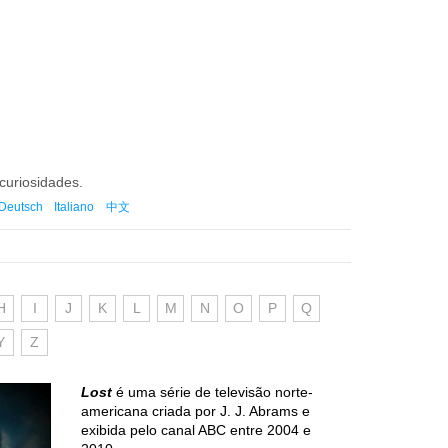
 curiosidades.
Deutsch
Italiano
中文
H
I
J
K
L
M
N
O
P
Q
Y
Z
Lost
é uma série de televisão norte-
americana criada por J. J. Abrams e
exibida pelo canal ABC entre 2004 e