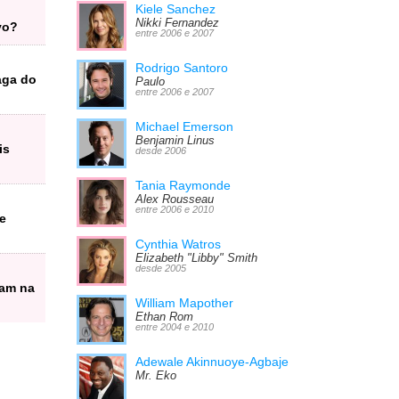
Kiele Sanchez
Nikki Fernandez
vo?
entre 2006 e 2007
Rodrigo Santoro
aga do
Paulo
entre 2006 e 2007
Michael Emerson
Benjamin Linus
is
desde 2006
Tania Raymonde
Alex Rousseau
entre 2006 e 2010
e
Cynthia Watros
Elizabeth "Libby" Smith
desde 2005
ram na
William Mapother
Ethan Rom
entre 2004 e 2010
Adewale Akinnuoye-Agbaje
Mr. Eko