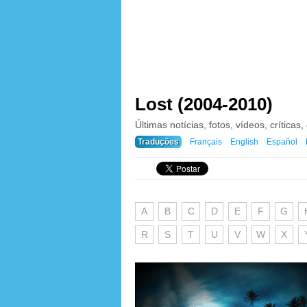
Lost (2004-2010)
Últimas notícias, fotos, vídeos, críticas,
Traduções
Français
English
Español
A
B
C
D
E
F
G
R
S
T
U
V
W
X