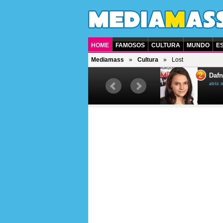
HOME
FAMOSOS
CULTURA
MUNDO
E
Mediamass
Cultura
Lost
1
2
Jet Li
Dafn
ator chinês
atriz 