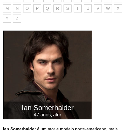
M
N
O
P
Q
R
S
T
U
V
W
X
Y
Z
Ian Somerhalder
47 anos, ator
Ian Somerhalder
é um ator e modelo norte-americano, mais