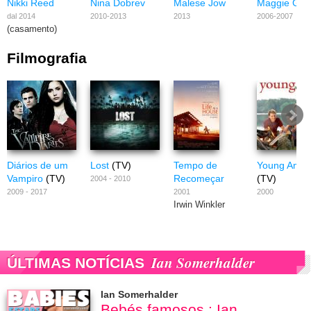
Nikki Reed
Nina Dobrev
Malese Jow
Maggie Gra
dal 2014
2010-2013
2013
2006-2007
(casamento)
Filmografia
Diários de um
Lost
(TV)
Tempo de
Young Amer
Vampiro
(TV)
Recomeçar
(TV)
2004 - 2010
2009 - 2017
2001
2000
Irwin Winkler
Ian Somerhalder
ÚLTIMAS NOTÍCIAS
Ian Somerhalder
Bebés famosos : Ian