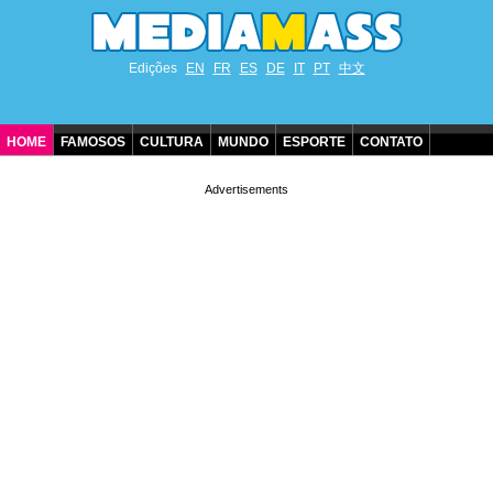
Edições
EN
FR
ES
DE
IT
PT
中文
HOME
FAMOSOS
CULTURA
MUNDO
ESPORTE
CONTATO