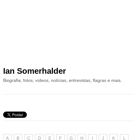
Ian Somerhalder
Biografia, fotos, vídeos, notícias, entrevistas, flagras e mais.
A
B
C
D
E
F
G
H
I
J
K
L