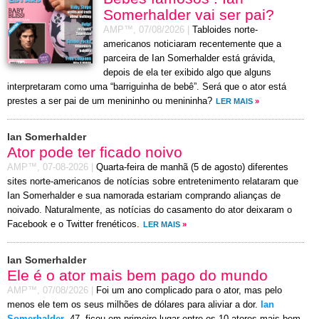
Somerhalder vai ser pai?
AMP™,
07/08/2026
|
Tabloides norte-
americanos noticiaram recentemente que a
parceira de Ian Somerhalder está grávida,
depois de ela ter exibido algo que alguns
interpretaram como uma “barriguinha de bebê”. Será que o ator está
prestes a ser pai de um menininho ou menininha?
LER MAIS
»
Ian Somerhalder
Ator pode ter ficado noivo
AMP™,
07-08-2026
|
Quarta-feira de manhã (5 de agosto) diferentes
sites norte-americanos de notícias sobre entretenimento relataram que
Ian Somerhalder e sua namorada estariam comprando alianças de
noivado. Naturalmente, as notícias do casamento do ator deixaram o
Facebook e o Twitter frenéticos.
LER MAIS
»
Ian Somerhalder
Ele é o ator mais bem pago do mundo
AMP™,
07/08/2026
|
Foi um ano complicado para o ator, mas pelo
menos ele tem os seus milhões de dólares para aliviar a dor.
Ian