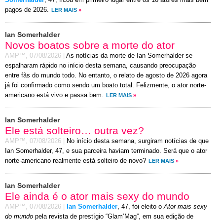
Somerhalder
, 47, ficou em primeiro lugar entre os 10 atores mais bem
pagos de 2026.
LER MAIS
»
Ian Somerhalder
Novos boatos sobre a morte do ator
AMP™,
07/08/2026
|
As notícias da morte de Ian Somerhalder se
espalharam rápido no início desta semana, causando preocupação
entre fãs do mundo todo. No entanto, o relato de agosto de 2026 agora
já foi confirmado como sendo um boato total. Felizmente, o ator norte-
americano está vivo e passa bem.
LER MAIS
»
Ian Somerhalder
Ele está solteiro… outra vez?
AMP™,
07/08/2026
|
No início desta semana, surgiram notícias de que
Ian Somerhalder, 47, e sua parceira haviam terminado. Será que o ator
norte-americano realmente está solteiro de novo?
LER MAIS
»
Ian Somerhalder
Ele ainda é o ator mais sexy do mundo
AMP™,
07/08/2026
|
Ian Somerhalder
, 47, foi eleito o
Ator mais sexy
do mundo
pela revista de prestígio “Glam’Mag”, em sua edição de