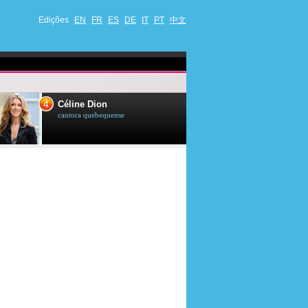
Edições
EN
FR
ES
DE
IT
PT
中文
4
5
Céline Dion
Ana Maria Br
cantora quebequense
apresentadora de t
jornalista brasileir