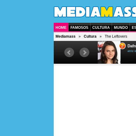
HOME
FAMOSOS
CULTURA
MUNDO
E
Mediamass
Cultura
The Leftovers
1
2
Jet Li
Dafn
ator chinês
atriz 