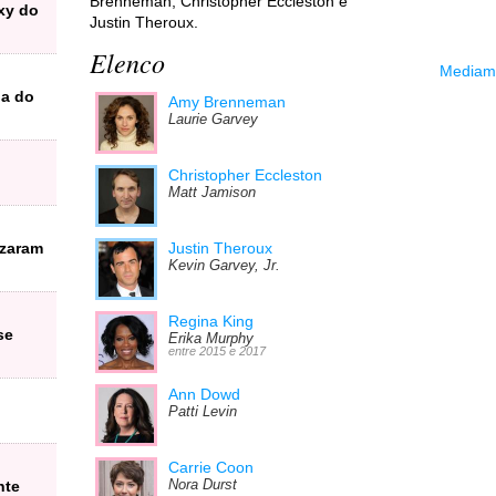
Brenneman, Christopher Eccleston e
exy do
Justin Theroux.
Elenco
Mediama
ga do
Amy Brenneman
Laurie Garvey
Christopher Eccleston
Matt Jamison
azaram
Justin Theroux
Kevin Garvey, Jr.
Regina King
se
Erika Murphy
entre 2015 e 2017
Ann Dowd
Patti Levin
Carrie Coon
nte
Nora Durst