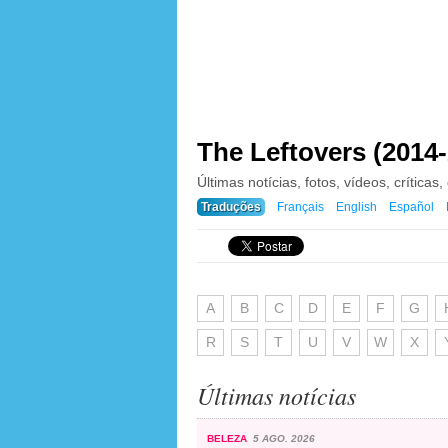
The Leftovers (2014
Últimas notícias, fotos, vídeos, críticas,
Traduções
Français
English
Español
A
B
C
D
E
F
G
R
S
T
U
V
W
X
Últimas notícias
BELEZA
5 AGO. 2026