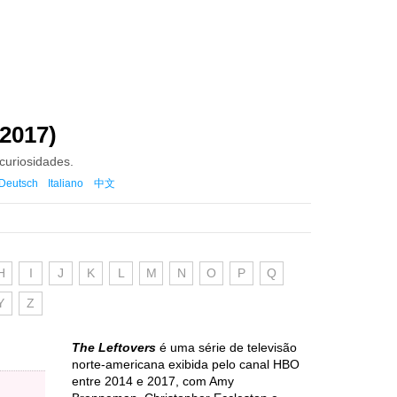
-2017)
 curiosidades.
Deutsch
Italiano
中文
H
I
J
K
L
M
N
O
P
Q
Y
Z
The Leftovers
é uma série de televisão
norte-americana exibida pelo canal HBO
entre 2014 e 2017, com Amy