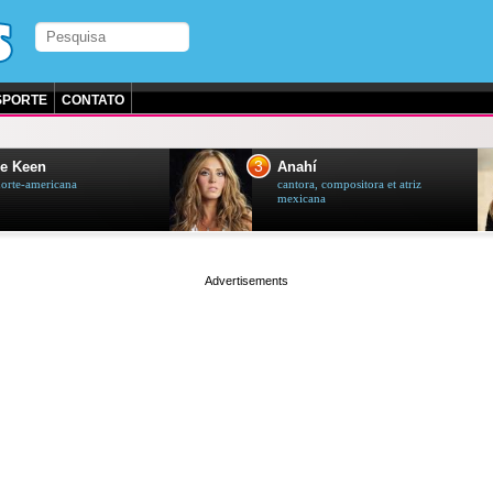
SPORTE
CONTATO
3
e Keen
Anahí
norte-americana
cantora, compositora et atriz
mexicana
page served in 0s (0,4)