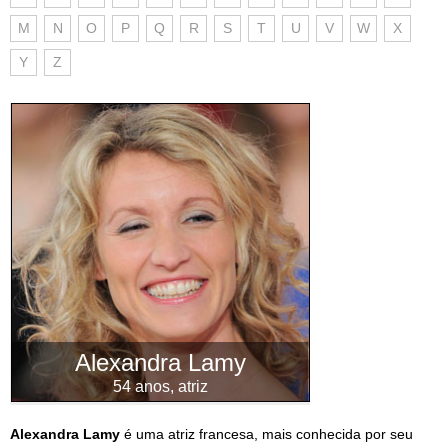
M
N
O
P
Q
R
S
T
U
V
W
X
Y
Z
Alexandra Lamy
54 anos, atriz
Alexandra Lamy
é uma atriz francesa, mais conhecida por seu