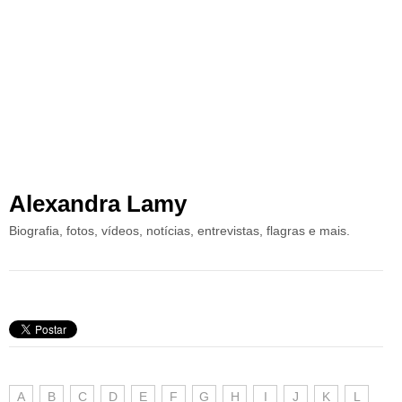
Alexandra Lamy
Biografia, fotos, vídeos, notícias, entrevistas, flagras e mais.
A
B
C
D
E
F
G
H
I
J
K
L