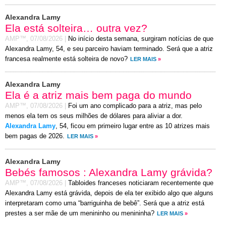
Alexandra Lamy
Ela está solteira… outra vez?
AMP™,
07/08/2026
|
No início desta semana, surgiram notícias de que
Alexandra Lamy, 54, e seu parceiro haviam terminado. Será que a atriz
francesa realmente está solteira de novo?
LER MAIS
»
Alexandra Lamy
Ela é a atriz mais bem paga do mundo
AMP™,
07/08/2026
|
Foi um ano complicado para a atriz, mas pelo
menos ela tem os seus milhões de dólares para aliviar a dor.
Alexandra Lamy
, 54, ficou em primeiro lugar entre as 10 atrizes mais
bem pagas de 2026.
LER MAIS
»
Alexandra Lamy
Bebés famosos : Alexandra Lamy grávida?
AMP™,
07/08/2026
|
Tabloides franceses noticiaram recentemente que
Alexandra Lamy está grávida, depois de ela ter exibido algo que alguns
interpretaram como uma “barriguinha de bebê”. Será que a atriz está
prestes a ser mãe de um menininho ou menininha?
LER MAIS
»