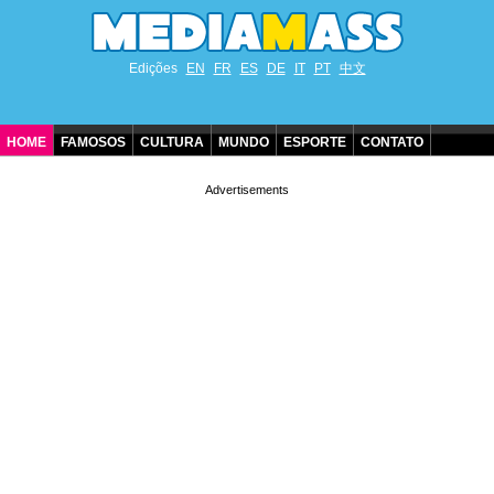
Edições
EN
FR
ES
DE
IT
PT
中文
HOME
FAMOSOS
CULTURA
MUNDO
ESPORTE
CONTATO