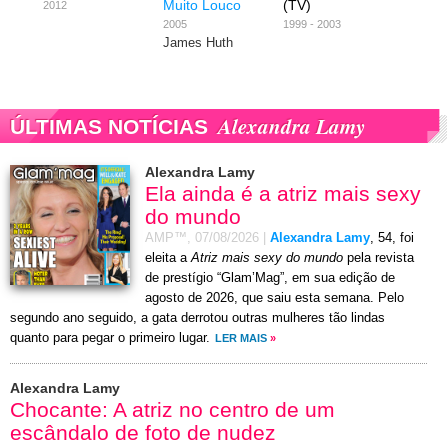
Muito Louco
(TV)
2012
2005
1999 - 2003
James Huth
Alexandra Lamy
ÚLTIMAS NOTÍCIAS
Alexandra Lamy
Ela ainda é a atriz mais sexy
do mundo
AMP™,
07/08/2026
|
Alexandra Lamy
, 54, foi
eleita a
Atriz mais sexy do mundo
pela revista
de prestígio “Glam’Mag”, em sua edição de
agosto de 2026, que saiu esta semana. Pelo
segundo ano seguido, a gata derrotou outras mulheres tão lindas
quanto para pegar o primeiro lugar.
LER MAIS
»
Alexandra Lamy
Chocante: A atriz no centro de um
escândalo de foto de nudez