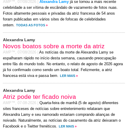
AMP™,
07/08/2026
|
Alexandra Lamy
já se tornou a mais recente
celebridade a ser vítima de escândalo de vazamento de fotos nuas.
Fotos altamente pessoais e privadas da atriz francesa de 54 anos
foram publicadas em vários sites de fofocas de celebridades
ontem.
TODAS AS FOTOS
»
Alexandra Lamy
Novos boatos sobre a morte da atriz
AMP™,
07/08/2026
|
As notícias da morte de Alexandra Lamy se
espalharam rápido no início desta semana, causando preocupação
entre fãs do mundo todo. No entanto, o relato de agosto de 2026 agora
já foi confirmado como sendo um boato total. Felizmente, a atriz
francesa está viva e passa bem.
LER MAIS
»
Alexandra Lamy
Atriz pode ter ficado noiva
AMP™,
07-08-2026
|
Quarta-feira de manhã (5 de agosto) diferentes
sites franceses de notícias sobre entretenimento relataram que
Alexandra Lamy e seu namorado estariam comprando alianças de
noivado. Naturalmente, as notícias do casamento da atriz deixaram o
Facebook e o Twitter frenéticos.
LER MAIS
»