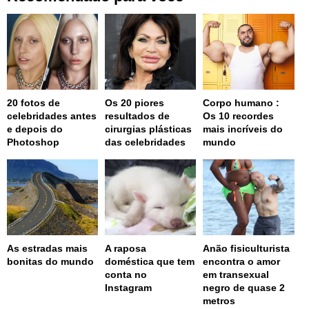
20 fotos de
Os 20 piores
Corpo humano :
celebridades antes
resultados de
Os 10 recordes
e depois do
cirurgias plásticas
mais incríveis do
Photoshop
das celebridades
mundo
As estradas mais
A raposa
Anão fisiculturista
bonitas do mundo
doméstica que tem
encontra o amor
conta no
em transexual
Instagram
negro de quase 2
metros