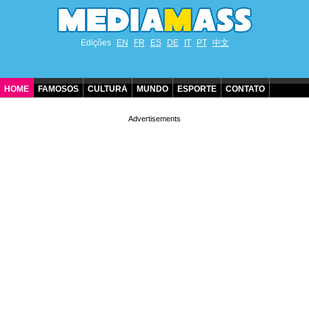
Edições
EN
FR
ES
DE
IT
PT
中文
HOME
FAMOSOS
CULTURA
MUNDO
ESPORTE
CONTATO