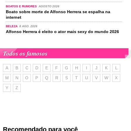
BOATOS E RUMORES
AGOSTO 2026
Boato sobre morte de Alfonso Herrera se espalha na
internet
BELEZA
8 AGO. 2026
Alfonso Herrera é eleito o ator mais sexy do mundo 2026
Todos os famosos
A
B
C
D
E
F
G
H
I
J
K
L
M
N
O
P
Q
R
S
T
U
V
W
X
Y
Z
Recomendado para você