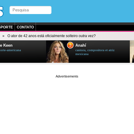
SPORTE
CONTATO
O ator de 42 anos está oficialmente solteiro outra vez?
3
e Keen
Anahí
norte-americana
cantora, compositora et atriz
mexicana
page served in 0.002s (0,4)