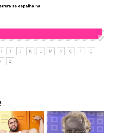
errera se espalha na
H
I
J
K
L
M
N
O
P
Q
Y
Z
ê