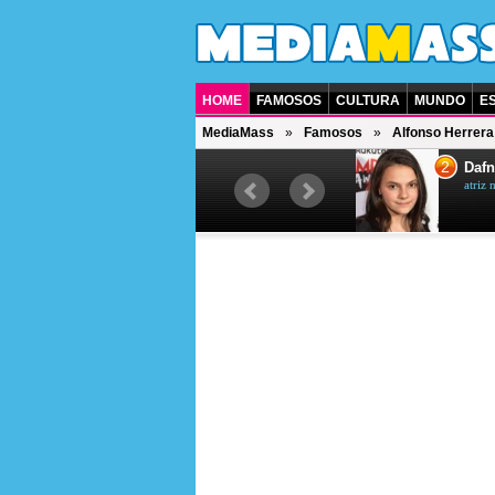
HOME
FAMOSOS
CULTURA
MUNDO
E
MediaMass
Famosos
Alfonso Herrera
1
2
Jet Li
Dafn
ator chinês
atriz 