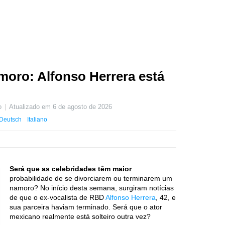
moro: Alfonso Herrera está
o
Atualizado em
6 de agosto de 2026
Deutsch
Italiano
Será que as celebridades têm maior
probabilidade de se divorciarem ou terminarem um
namoro? No início desta semana, surgiram notícias
de que o ex-vocalista de RBD
Alfonso Herrera
, 42, e
sua parceira haviam terminado. Será que o ator
mexicano realmente está solteiro outra vez?