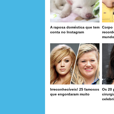
A raposa doméstica que tem
Corpo 
conta no Instagram
record
mund
Irreconhecíveis! 25 famosos
Os 20 
que engordaram muito
cirurg
celebr
page