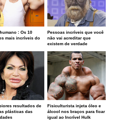
humano : Os 10
Pessoas incríveis que você
es mais incríveis do
não vai acreditar que
o
existem de verdade
piores resultados de
Fisiculturista injeta óleo e
ias plásticas das
álcool nos braços para ficar
idades
igual ao Incrível Hulk
 served in 0.001s (0,4)