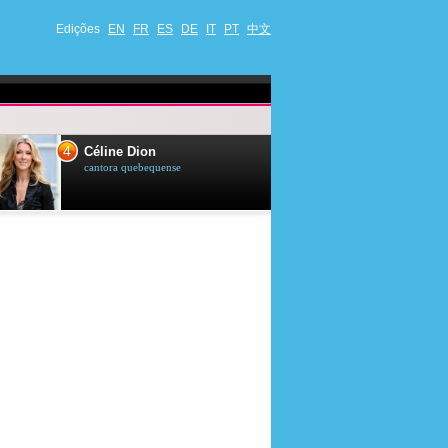
Edições
EN
FR
ES
DE
IT
PT
中文
4
5
Céline Dion
Ana Maria Br
cantora quebequense
apresentadora de t
jornalista brasileir