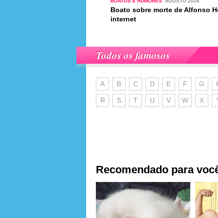
BOATOS E RUMORES
AGOSTO 2026
Boato sobre morte de Alfonso H
internet
Todos os famosos
A
B
C
D
E
F
G
R
S
T
U
V
W
X
Recomendado para voc