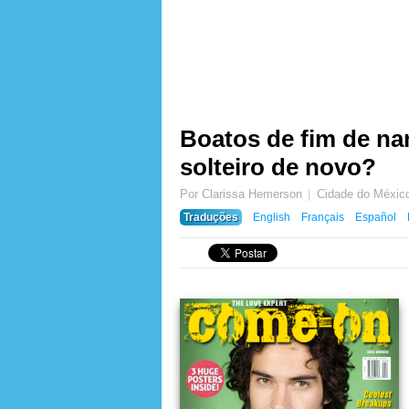
Boatos de fim de na
solteiro de novo?
Por Clarissa Hemerson
Cidade do Méxic
Traduções
English
Français
Español