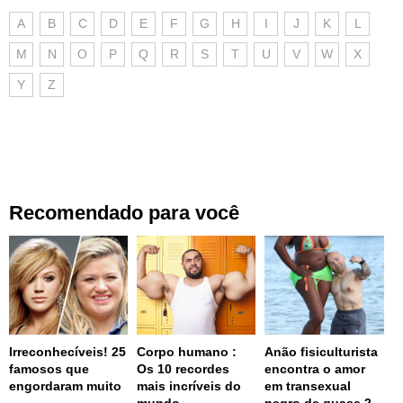
A
B
C
D
E
F
G
H
I
J
K
L
M
N
O
P
Q
R
S
T
U
V
W
X
Y
Z
Recomendado para você
Irreconhecíveis! 25
Corpo humano :
Anão fisiculturista
famosos que
Os 10 recordes
encontra o amor
engordaram muito
mais incríveis do
em transexual