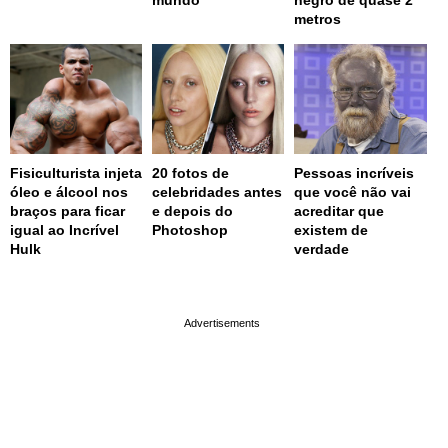
mundo
negro de quase 2
metros
Fisiculturista injeta
20 fotos de
Pessoas incríveis
óleo e álcool nos
celebridades antes
que você não vai
braços para ficar
e depois do
acreditar que
igual ao Incrível
Photoshop
existem de
Hulk
verdade
page served in 0.001s (0,4)