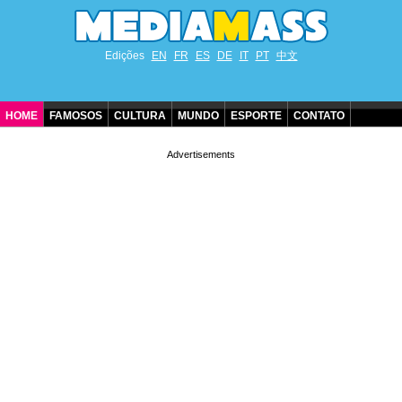
Edições
EN
FR
ES
DE
IT
PT
中文
HOME
FAMOSOS
CULTURA
MUNDO
ESPORTE
CONTATO