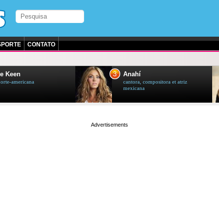
SPORTE
CONTATO
3
e Keen
Anahí
norte-americana
cantora, compositora et atriz
mexicana
page served in 0.001s (0,4)