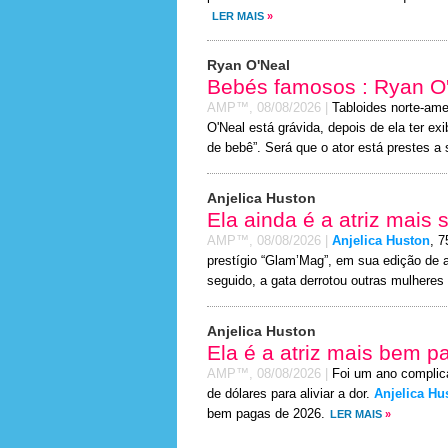
LER MAIS
»
Ryan O'Neal
Bebés famosos : Ryan O'
AMP™,
08/08/2026
|
Tabloides norte-ame
O'Neal está grávida, depois de ela ter ex
de bebê”. Será que o ator está prestes a
Anjelica Huston
Ela ainda é a atriz mais
AMP™,
08/08/2026
|
Anjelica Huston
, 7
prestígio “Glam’Mag”, em sua edição de 
seguido, a gata derrotou outras mulheres 
Anjelica Huston
Ela é a atriz mais bem 
AMP™,
08/08/2026
|
Foi um ano complic
de dólares para aliviar a dor.
Anjelica Hu
bem pagas de 2026.
LER MAIS
»