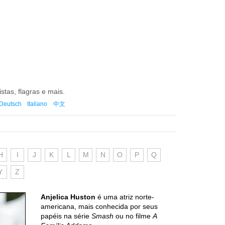
istas, flagras e mais.
Deutsch
Italiano
中文
H
I
J
K
L
M
N
O
P
Q
Y
Z
Anjelica Huston
é uma atriz norte-
americana, mais conhecida por seus
papéis na série
Smash
ou no filme
A