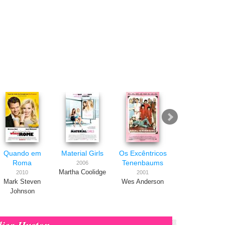
Quando em
Material Girls
Os Excêntricos
A Família
Roma
Tenenbaums
Addams
2006
Martha Coolidge
2010
2001
1991
Mark Steven
Wes Anderson
Barry Sonnenfel
Johnson