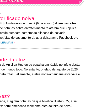
lica Huston
n
ter ficado noiva
26
|
Quinta-feira de manhã (6 de agosto) diferentes sites
de notícias sobre entretenimento relataram que Anjelica
orado estariam comprando alianças de noivado.
notícias do casamento da atriz deixaram o Facebook e o
LER MAIS
»
te da atriz
e de Anjelica Huston se espalharam rápido no início desta
do mundo todo. No entanto, o relato de agosto de 2026
to total. Felizmente, a atriz norte-americana está viva e
 vez?
ana, surgiram notícias de que Anjelica Huston, 75, e seu
riz norte-americana realmente está solteira de novo?