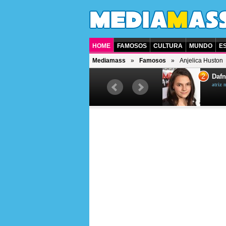
HOME
FAMOSOS
CULTURA
MUNDO
E
Mediamass
Famosos
Anjelica Huston
1
2
Jet Li
Dafn
ator chinês
atriz 