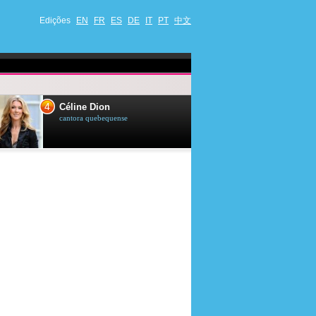
Edições
EN
FR
ES
DE
IT
PT
中文
4
5
Céline Dion
Ana Maria Br
cantora quebequense
apresentadora de t
jornalista brasileir