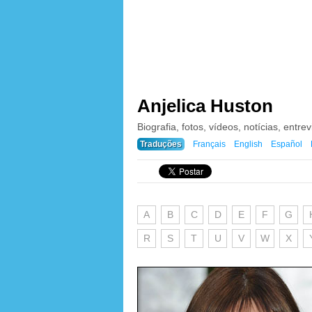
Anjelica Huston
Biografia, fotos, vídeos, notícias, entrev
Traduções
Français
English
Español
A
B
C
D
E
F
G
R
S
T
U
V
W
X