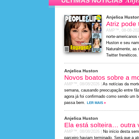
Anje
ÚLTIMAS NOTÍCIAS
Anjelica Husto
Atriz pode 
AMP™,
08-08-20
norte-americanos 
Huston e seu nam
Naturalmente, as 
Twitter frenéticos.
Anjelica Huston
Novos boatos sobre a mor
AMP™,
08/08/2026
|
As notícias da mort
semana, causando preocupação entre fãs 
agora já foi confirmado como sendo um boa
passa bem.
LER MAIS
»
Anjelica Huston
Ela está solteira… outra
AMP™,
08/08/2026
|
No início desta sem
parceiro haviam terminado. Será que a at