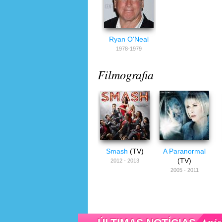
Ryan O'Neal
1978-1979
Filmografia
Smash
(TV)
A Paranormal
(TV)
2012 - 2013
2005 - 2011