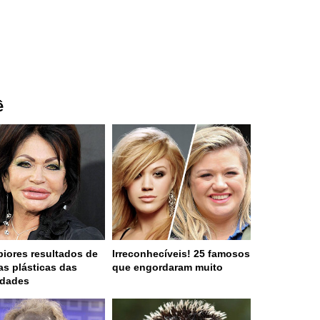
ê
piores resultados de
Irreconhecíveis! 25 famosos
ias plásticas das
que engordaram muito
idades