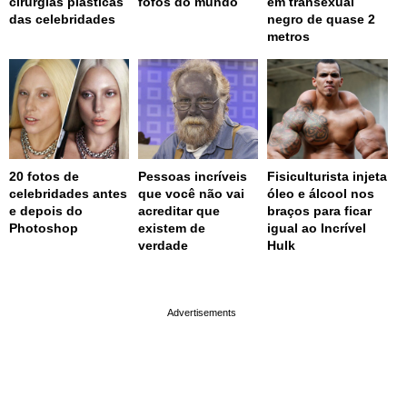
cirurgias plásticas
fofos do mundo
em transexual
das celebridades
negro de quase 2
metros
20 fotos de
Pessoas incríveis
Fisiculturista injeta
celebridades antes
que você não vai
óleo e álcool nos
e depois do
acreditar que
braços para ficar
Photoshop
existem de
igual ao Incrível
verdade
Hulk
page served in 0.001s (0,4)