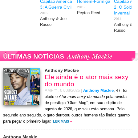
Capitão América
Homem-Formiga
Capitão Amé
3: A Guerra Civil
2: O Soldad
2015
Invernal
Peyton Reed
2016
Anthony & Joe
2014
Russo
Anthony & J
Russo
Anthony Mackie
ÚLTIMAS NOTÍCIAS
Anthony Mackie
Ele ainda é o ator mais sexy
do mundo
AMP™,
07/08/2026
|
Anthony Mackie
, 47, foi
eleito o
Ator mais sexy do mundo
pela revista
de prestígio “Glam’Mag”, em sua edição de
agosto de 2026, que saiu esta semana. Pelo
segundo ano seguido, o gato derrotou outros homens tão lindos quanto
para pegar o primeiro lugar.
LER MAIS
»
Anthony Mackie