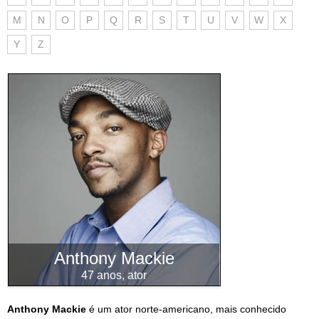
M
N
O
P
Q
R
S
T
U
V
W
X
Y
Z
Anthony Mackie
47 anos, ator
Anthony Mackie
é um ator norte-americano, mais conhecido