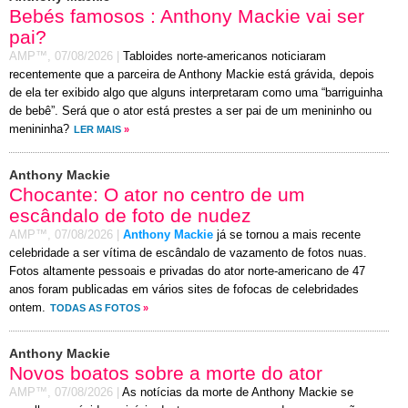
Bebés famosos : Anthony Mackie vai ser
pai?
AMP™,
07/08/2026
|
Tabloides norte-americanos noticiaram
recentemente que a parceira de Anthony Mackie está grávida, depois
de ela ter exibido algo que alguns interpretaram como uma “barriguinha
de bebê”. Será que o ator está prestes a ser pai de um menininho ou
menininha?
LER MAIS
»
Anthony Mackie
Chocante: O ator no centro de um
escândalo de foto de nudez
AMP™,
07/08/2026
|
Anthony Mackie
já se tornou a mais recente
celebridade a ser vítima de escândalo de vazamento de fotos nuas.
Fotos altamente pessoais e privadas do ator norte-americano de 47
anos foram publicadas em vários sites de fofocas de celebridades
ontem.
TODAS AS FOTOS
»
Anthony Mackie
Novos boatos sobre a morte do ator
AMP™,
07/08/2026
|
As notícias da morte de Anthony Mackie se