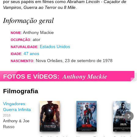
por seus papéis em filmes como
Abraham Lincoln - Caçador de
Vampiros
,
Guerra ao Terror
ou
8 Mile
.
Informação geral
: Anthony Mackie
NOME
: ator
OCUPAÇÃO
:
Estados Unidos
NATURALIDADE
:
47 anos
IDADE
: Nova Orleães, 23 de setembro de 1978
NASCIMENTO
Anthony Mackie
FOTOS E VÍDEOS:
Filmografia
Vingadores:
Guerra Infinita
2018
Anthony & Joe
Russo