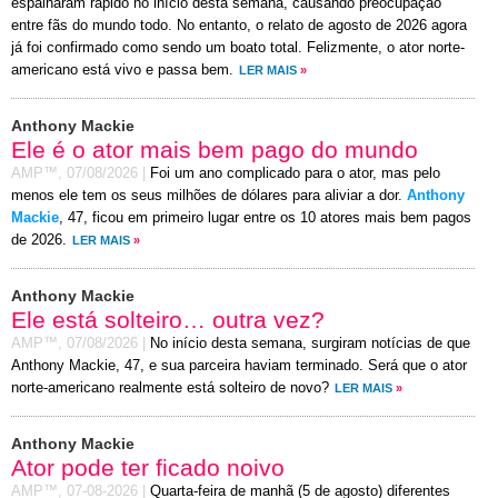
espalharam rápido no início desta semana, causando preocupação
entre fãs do mundo todo. No entanto, o relato de agosto de 2026 agora
já foi confirmado como sendo um boato total. Felizmente, o ator norte-
americano está vivo e passa bem.
LER MAIS
»
Anthony Mackie
Ele é o ator mais bem pago do mundo
AMP™,
07/08/2026
|
Foi um ano complicado para o ator, mas pelo
menos ele tem os seus milhões de dólares para aliviar a dor.
Anthony
Mackie
, 47, ficou em primeiro lugar entre os 10 atores mais bem pagos
de 2026.
LER MAIS
»
Anthony Mackie
Ele está solteiro… outra vez?
AMP™,
07/08/2026
|
No início desta semana, surgiram notícias de que
Anthony Mackie, 47, e sua parceira haviam terminado. Será que o ator
norte-americano realmente está solteiro de novo?
LER MAIS
»
Anthony Mackie
Ator pode ter ficado noivo
AMP™,
07-08-2026
|
Quarta-feira de manhã (5 de agosto) diferentes