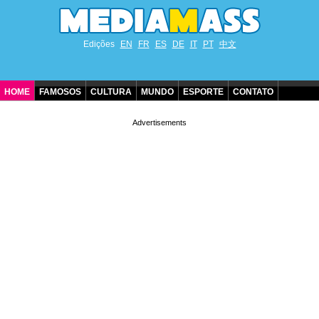
Edições
EN
FR
ES
DE
IT
PT
中文
HOME
FAMOSOS
CULTURA
MUNDO
ESPORTE
CONTATO