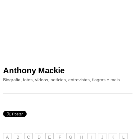
Anthony Mackie
Biografia, fotos, vídeos, notícias, entrevistas, flagras e mais.
A
B
C
D
E
F
G
H
I
J
K
L