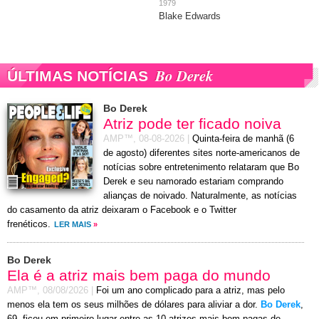
1979
Blake Edwards
Bo Derek
ÚLTIMAS NOTÍCIAS
Bo Derek
Atriz pode ter ficado noiva
AMP™,
08-08-2026
|
Quinta-feira de manhã (6
de agosto) diferentes sites norte-americanos de
notícias sobre entretenimento relataram que Bo
Derek e seu namorado estariam comprando
alianças de noivado. Naturalmente, as notícias
do casamento da atriz deixaram o Facebook e o Twitter
frenéticos.
LER MAIS
»
Bo Derek
Ela é a atriz mais bem paga do mundo
AMP™,
08/08/2026
|
Foi um ano complicado para a atriz, mas pelo
menos ela tem os seus milhões de dólares para aliviar a dor.
Bo Derek
,