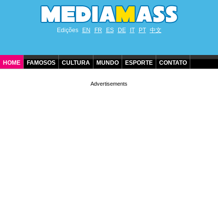
Edições
EN
FR
ES
DE
IT
PT
中文
HOME
FAMOSOS
CULTURA
MUNDO
ESPORTE
CONTATO