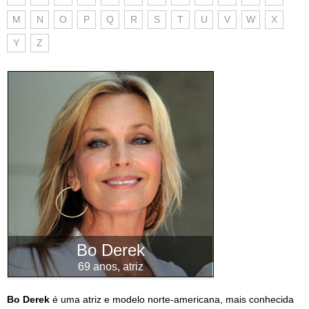
M
N
O
P
Q
R
S
T
U
V
W
X
Y
Z
Bo Derek
69 anos, atriz
Bo Derek
é uma atriz e modelo norte-americana, mais conhecida