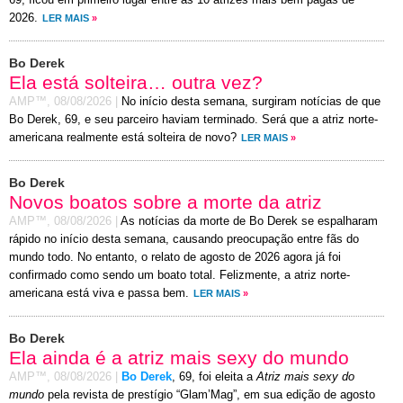
69, ficou em primeiro lugar entre as 10 atrizes mais bem pagas de
2026.
LER MAIS
»
Bo Derek
Ela está solteira… outra vez?
AMP™,
08/08/2026
|
No início desta semana, surgiram notícias de que
Bo Derek, 69, e seu parceiro haviam terminado. Será que a atriz norte-
americana realmente está solteira de novo?
LER MAIS
»
Bo Derek
Novos boatos sobre a morte da atriz
AMP™,
08/08/2026
|
As notícias da morte de Bo Derek se espalharam
rápido no início desta semana, causando preocupação entre fãs do
mundo todo. No entanto, o relato de agosto de 2026 agora já foi
confirmado como sendo um boato total. Felizmente, a atriz norte-
americana está viva e passa bem.
LER MAIS
»
Bo Derek
Ela ainda é a atriz mais sexy do mundo
AMP™,
08/08/2026
|
Bo Derek
, 69, foi eleita a
Atriz mais sexy do
mundo
pela revista de prestígio “Glam’Mag”, em sua edição de agosto