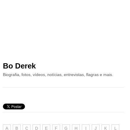
Bo Derek
Biografia, fotos, vídeos, notícias, entrevistas, flagras e mais.
A
B
C
D
E
F
G
H
I
J
K
L