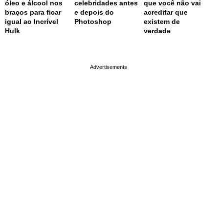
óleo e álcool nos
celebridades antes
que você não vai
braços para ficar
e depois do
acreditar que
igual ao Incrível
Photoshop
existem de
Hulk
verdade
page served in 0.001s (0,4)