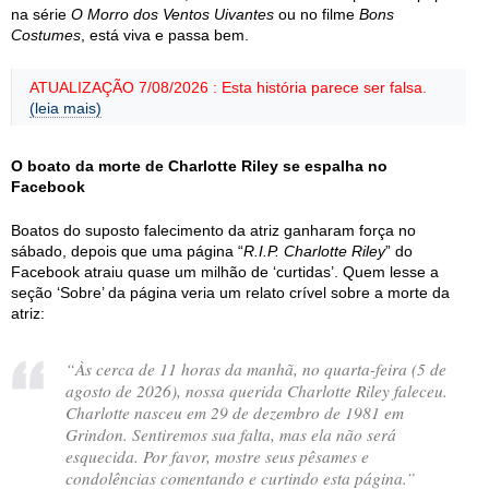
na série
O Morro dos Ventos Uivantes
ou no filme
Bons
Costumes
, está viva e passa bem.
ATUALIZAÇÃO 7/08/2026 : Esta história parece ser falsa.
(leia mais)
O boato da morte de Charlotte Riley se espalha no
Facebook
Boatos do suposto falecimento da atriz ganharam força no
sábado, depois que uma página “
R.I.P. Charlotte Riley
” do
Facebook atraiu quase um milhão de ‘curtidas’. Quem lesse a
seção ‘Sobre’ da página veria um relato crível sobre a morte da
atriz:
“Às cerca de 11 horas da manhã, no quarta-feira (5 de
agosto de 2026), nossa querida Charlotte Riley faleceu.
Charlotte nasceu em 29 de dezembro de 1981 em
Grindon. Sentiremos sua falta, mas ela não será
esquecida. Por favor, mostre seus pêsames e
condolências comentando e curtindo esta página.”