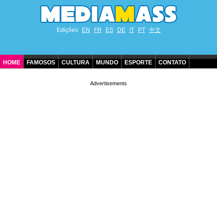
Edições
EN
FR
ES
DE
IT
PT
中文
HOME
FAMOSOS
CULTURA
MUNDO
ESPORTE
CONTATO