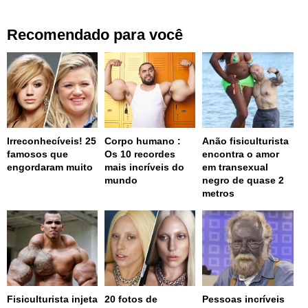
Recomendado para você
Irreconhecíveis! 25
Corpo humano :
Anão fisiculturista
famosos que
Os 10 recordes
encontra o amor
engordaram muito
mais incríveis do
em transexual
mundo
negro de quase 2
metros
Fisiculturista injeta
20 fotos de
Pessoas incríveis