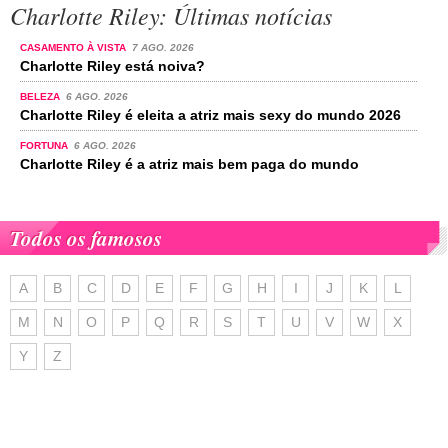
Charlotte Riley: Últimas notícias
CASAMENTO À VISTA
7 AGO. 2026
Charlotte Riley está noiva?
BELEZA
6 AGO. 2026
Charlotte Riley é eleita a atriz mais sexy do mundo 2026
FORTUNA
6 AGO. 2026
Charlotte Riley é a atriz mais bem paga do mundo
Todos os famosos
A
B
C
D
E
F
G
H
I
J
K
L
M
N
O
P
Q
R
S
T
U
V
W
X
Y
Z