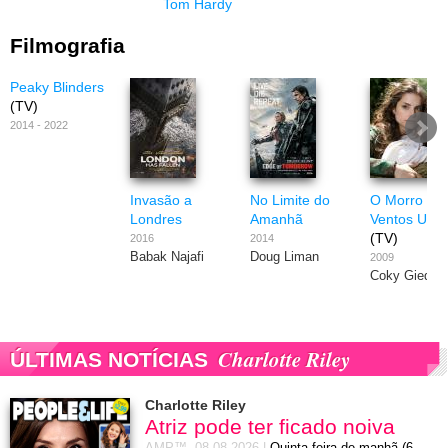
Tom Hardy
Filmografia
Peaky Blinders
(TV)
2014 - 2022
Invasão a
No Limite do
O Morro do
Londres
Amanhã
Ventos Uiva
(TV)
2016
2014
Babak Najafi
Doug Liman
2009
Coky Giedro
Charlotte Riley
ÚLTIMAS NOTÍCIAS
Charlotte Riley
Atriz pode ter ficado noiva