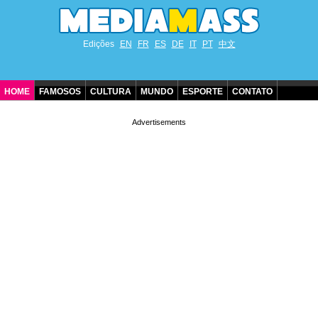
Edições
EN
FR
ES
DE
IT
PT
中文
HOME
FAMOSOS
CULTURA
MUNDO
ESPORTE
CONTATO