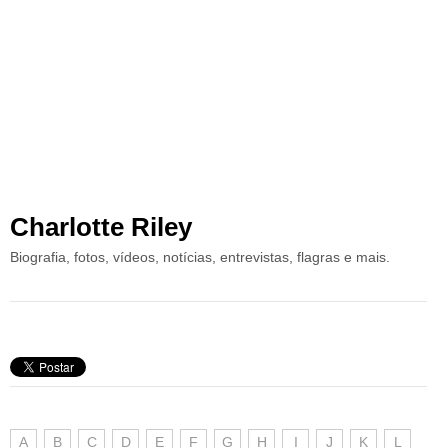
Charlotte Riley
Biografia, fotos, vídeos, notícias, entrevistas, flagras e mais.
A
B
C
D
E
F
G
H
I
J
K
L