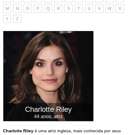
M
N
O
P
Q
R
S
T
U
V
W
X
Y
Z
Charlotte Riley
44 anos, atriz
Charlotte Riley
é uma atriz inglesa, mais conhecida por seus