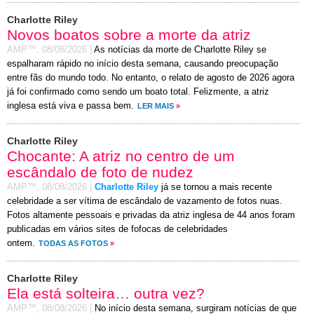
Charlotte Riley
Novos boatos sobre a morte da atriz
AMP™,
08/08/2026
|
As notícias da morte de Charlotte Riley se
espalharam rápido no início desta semana, causando preocupação
entre fãs do mundo todo. No entanto, o relato de agosto de 2026 agora
já foi confirmado como sendo um boato total. Felizmente, a atriz
inglesa está viva e passa bem.
LER MAIS
»
Charlotte Riley
Chocante: A atriz no centro de um
escândalo de foto de nudez
AMP™,
08/08/2026
|
Charlotte Riley
já se tornou a mais recente
celebridade a ser vítima de escândalo de vazamento de fotos nuas.
Fotos altamente pessoais e privadas da atriz inglesa de 44 anos foram
publicadas em vários sites de fofocas de celebridades
ontem.
TODAS AS FOTOS
»
Charlotte Riley
Ela está solteira… outra vez?
AMP™,
08/08/2026
|
No início desta semana, surgiram notícias de que