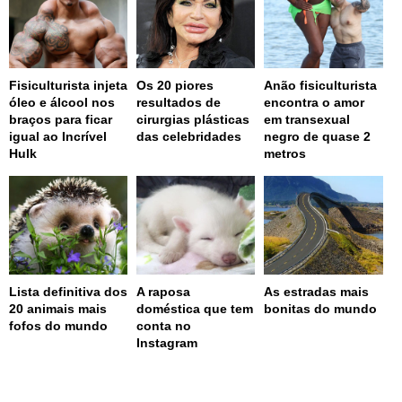
Fisiculturista injeta
Os 20 piores
Anão fisiculturista
óleo e álcool nos
resultados de
encontra o amor
braços para ficar
cirurgias plásticas
em transexual
igual ao Incrível
das celebridades
negro de quase 2
Hulk
metros
Lista definitiva dos
A raposa
As estradas mais
20 animais mais
doméstica que tem
bonitas do mundo
fofos do mundo
conta no
Instagram
page served in 0.001s (0,4)