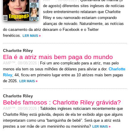
AMP™,
08-08-2026
|
Quinta-feira de manhã (6
de agosto) diferentes sites ingleses de notícias
sobre entretenimento relataram que Charlotte
Riley e seu namorado estariam comprando
alianças de noivado. Naturalmente, as notícias
do casamento da atriz deixaram o Facebook e o Twitter
frenéticos.
LER MAIS
»
Charlotte Riley
Ela é a atriz mais bem paga do mundo
AMP™,
08/08/2026
|
Foi um ano complicado para a atriz, mas pelo
menos ela tem os seus milhões de dólares para aliviar a dor.
Charlotte
Riley
, 44, ficou em primeiro lugar entre as 10 atrizes mais bem pagas
de 2026.
LER MAIS
»
Charlotte Riley
Bebés famosos : Charlotte Riley grávida?
AMP™,
08/08/2026
|
Tabloides ingleses noticiaram recentemente que
Charlotte Riley está grávida, depois de ela ter exibido algo que alguns
interpretaram como uma “barriguinha de bebê”. Será que a atriz está
prestes a ser mãe de um menininho ou menininha?
LER MAIS
»