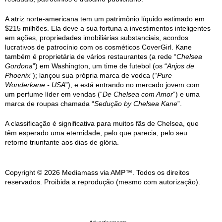
A atriz norte-americana tem um patrimônio líquido estimado em
$215 milhões. Ela deve a sua fortuna a investimentos inteligentes
em ações, propriedades imobiliárias substanciais, acordos
lucrativos de patrocínio com os cosméticos CoverGirl. Kane
também é proprietária de vários restaurantes (a rede “
Chelsea
Gordona
”) em Washington, um time de futebol (os “
Anjos de
Phoenix
”); lançou sua própria marca de vodca (“
Pure
Wonderkane - USA
”), e está entrando no mercado jovem com
um perfume líder em vendas (“
De Chelsea com Amor
”) e uma
marca de roupas chamada “
Sedução by Chelsea Kane
”.
A classificação é significativa para muitos fãs de Chelsea, que
têm esperado uma eternidade, pelo que parecia, pelo seu
retorno triunfante aos dias de glória.
Copyright © 2026 Mediamass via AMP™. Todos os direitos
reservados. Proibida a reprodução (mesmo com autorização).