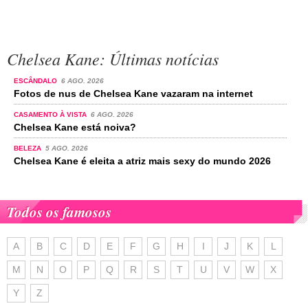
Chelsea Kane: Últimas notícias
ESCÂNDALO
6 AGO. 2026
Fotos de nus de Chelsea Kane vazaram na internet
CASAMENTO À VISTA
6 AGO. 2026
Chelsea Kane está noiva?
BELEZA
5 AGO. 2026
Chelsea Kane é eleita a atriz mais sexy do mundo 2026
Todos os famosos
A
B
C
D
E
F
G
H
I
J
K
L
M
N
O
P
Q
R
S
T
U
V
W
X
Y
Z