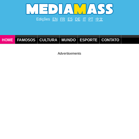
Edições
EN
FR
ES
DE
IT
PT
中文
HOME
FAMOSOS
CULTURA
MUNDO
ESPORTE
CONTATO