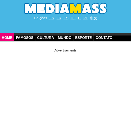
Edições
EN
FR
ES
DE
IT
PT
中文
HOME
FAMOSOS
CULTURA
MUNDO
ESPORTE
CONTATO