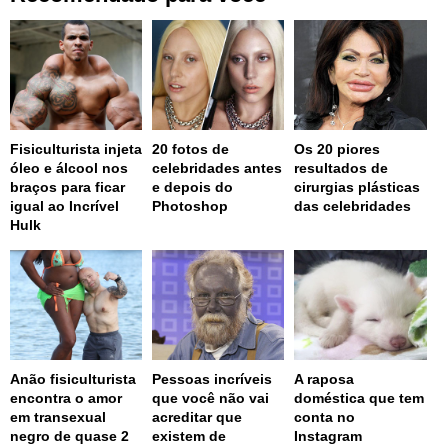
Fisiculturista injeta
20 fotos de
Os 20 piores
óleo e álcool nos
celebridades antes
resultados de
braços para ficar
e depois do
cirurgias plásticas
igual ao Incrível
Photoshop
das celebridades
Hulk
Anão fisiculturista
Pessoas incríveis
A raposa
encontra o amor
que você não vai
doméstica que tem
em transexual
acreditar que
conta no
negro de quase 2
existem de
Instagram