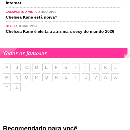
internet
CASAMENTO À VISTA
9 AGO. 2026
Chelsea Kane está noiva?
BELEZA
8 AGO. 2026
Chelsea Kane é eleita a atriz mais sexy do mundo 2026
Todos os famosos
A
B
C
D
E
F
G
H
I
J
K
L
M
N
O
P
Q
R
S
T
U
V
W
X
Y
Z
Recomendado para você