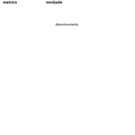
metros
verdade
page served in 0.002s (0,4)