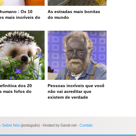
humano : Os 10
As estradas mais bonitas
es mais incríveis do
do mundo
o
efinitiva dos 20
Pessoas incríveis que você
s mais fofos do
não vai acreditar que
o
existem de verdade
 served in 0.001s (0,4)
-
Sobre Nós
(português) - Hosted by Gandi.net -
Contato