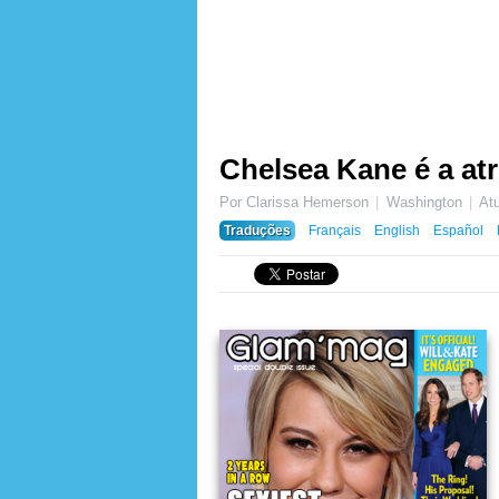
Chelsea Kane é a at
Por Clarissa Hemerson
Washington
At
Traduções
Français
English
Español