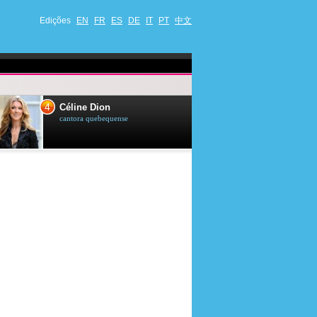
Edições
EN
FR
ES
DE
IT
PT
中文
4
5
Céline Dion
Ana Maria Br
cantora quebequense
apresentadora de t
jornalista brasileir