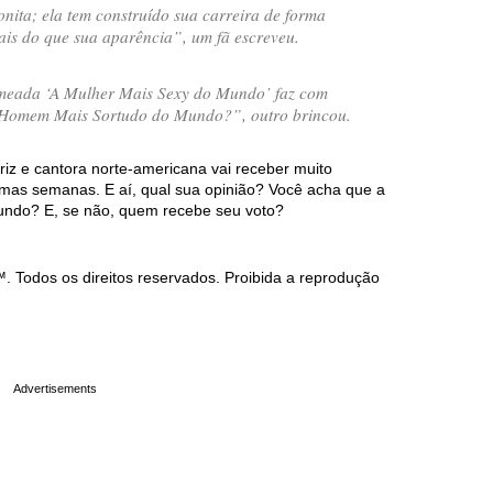
nita; ela tem construído sua carreira de forma
ais do que sua aparência
”, um fã escreveu.
meada ‘A Mulher Mais Sexy do Mundo’ faz com
 Homem Mais Sortudo do Mundo?
”, outro brincou.
iz e cantora norte-americana vai receber muito
mas semanas. E aí, qual sua opinião? Você acha que a
mundo? E, se não, quem recebe seu voto?
Todos os direitos reservados. Proibida a reprodução