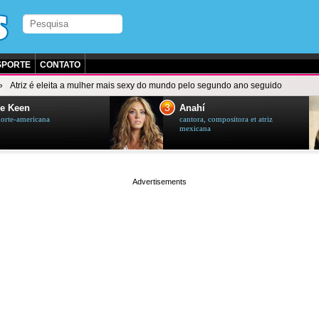
SPORTE
CONTATO
Atriz é eleita a mulher mais sexy do mundo pelo segundo ano seguido
3
e Keen
Anahí
norte-americana
cantora, compositora et atriz
mexicana
page served in 0.026s (1,2)