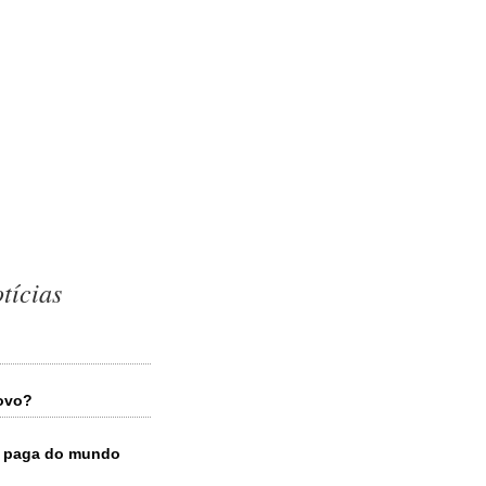
tícias
novo?
em paga do mundo