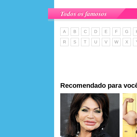
Todos os famosos
A
B
C
D
E
F
G
R
S
T
U
V
W
X
Recomendado para voc