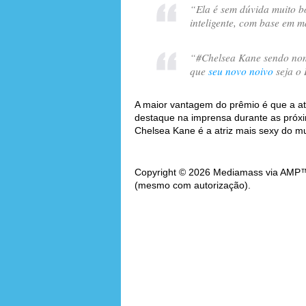
“
Ela é sem dúvida muito bo
inteligente, com base em m
“
#Chelsea Kane sendo no
que
seu novo noivo
seja o
A maior vantagem do prêmio é que a atr
destaque na imprensa durante as próxi
Chelsea Kane é a atriz mais sexy do 
Copyright © 2026 Mediamass via AMP™. 
(mesmo com autorização).