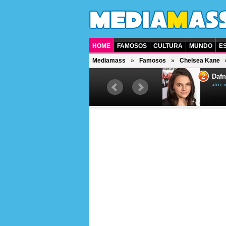
HOME
FAMOSOS
CULTURA
MUNDO
E
Mediamass
Famosos
Chelsea Kane
1
2
Jet Li
Dafn
ator chinês
atriz 