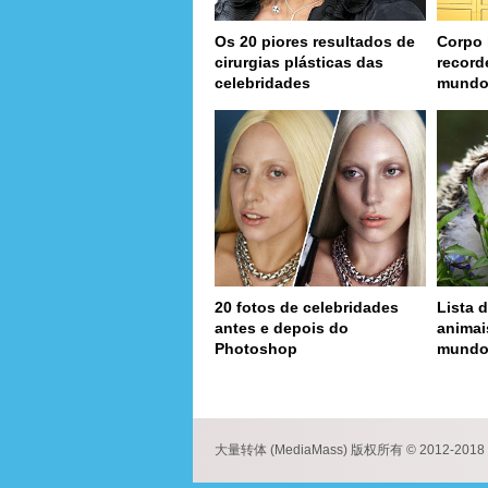
Os 20 piores resultados de
Corpo 
cirurgias plásticas das
record
celebridades
mund
20 fotos de celebridades
Lista d
antes e depois do
animai
Photoshop
mund
page
大量转体 (MediaMass) 版权所有 © 2012-2018 