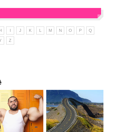
H
I
J
K
L
M
N
O
P
Q
Y
Z
ê