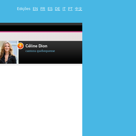
Edições
EN
FR
ES
DE
IT
PT
中文
4
5
Céline Dion
Ana Maria Br
cantora quebequense
apresentadora de t
jornalista brasileir