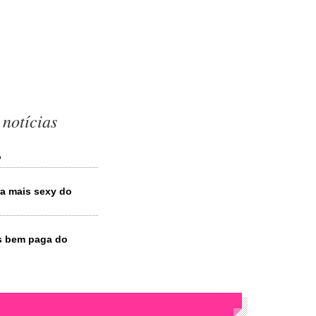
notícias
o
ra mais sexy do
is bem paga do