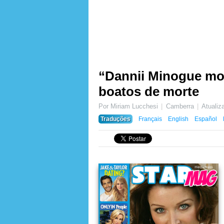
“Dannii Minogue mor
boatos de morte
Por Miriam Lucchesi
Camberra
Atuali
Traduções
Français
English
Español