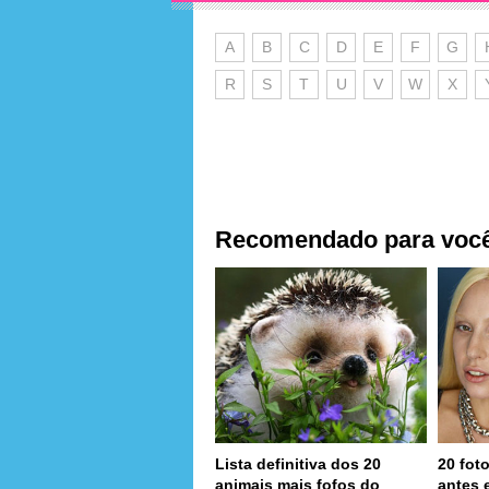
A
B
C
D
E
F
G
R
S
T
U
V
W
X
Recomendado para voc
Lista definitiva dos 20
20 fot
animais mais fofos do
antes 