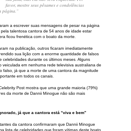
favor, mostre seus pêsames e condolências
a página.”
aram a escrever suas mensagens de pesar na página
pela talentosa cantora de 54 anos de idade estar
era ficou frenética com o boato da morte.
aram na publicação, outros ficaram imediatamente
prendido sua lição com a enorme quantidade de falsos
de celebridades durante os últimos meses. Alguns
do veiculada em nenhuma rede televisiva australiana de
o falso, já que a morte de uma cantora da magnitude
portante em todos os canais.
Celebrity Post mostra que uma grande maioria (79%)
res da morte de Dannii Minogue não são mais
norado, já que a cantora está “viva e bem”
tantes da cantora confirmaram que Dannii Minogue
ga lista de celebridades que foram vítimas deste boato.