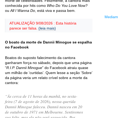
morte de celebridades. Felizmente, a cantora mais
conhecida por hits como
Who Do You Love Now?
ou
All I Wanna Do
, está viva e passa bem.
Mediama
ATUALIZAÇÃO 9/08/2026 : Esta história
parece ser falsa.
(leia mais)
O boato da morte de Dannii Minogue se espalha
no Facebook
Boatos do suposto falecimento da cantora
ganharam força no sábado, depois que uma página
“
R.I.P. Dannii Minogue
” do Facebook atraiu quase
um milhão de ‘curtidas’. Quem lesse a seção ‘Sobre’
da página veria um relato crível sobre a morte da
cantora:
“Às cerca de 11 horas da manhã, no sexta-
feira (7 de agosto de 2026), nossa querida
Dannii Minogue faleceu. Dannii nasceu em 20
de outubro de 1971 em Melbourne. Sentiremos
sua falta, mas ela não será esquecida. Por