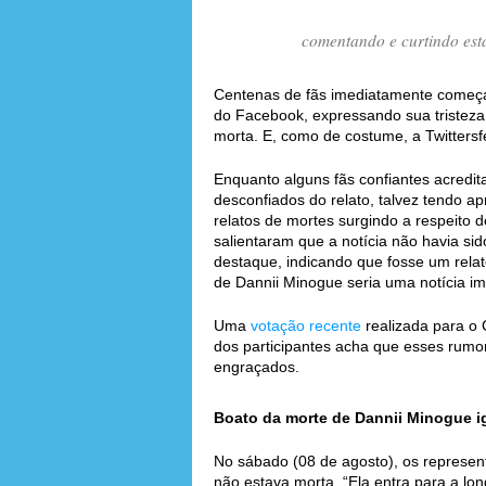
comentando e curtindo est
Centenas de fãs imediatamente começ
do Facebook, expressando sua tristeza 
morta. E, como de costume, a Twittersf
Enquanto alguns fãs confiantes acredit
desconfiados do relato, talvez tendo a
relatos de mortes surgindo a respeito 
salientaram que a notícia não havia si
destaque, indicando que fosse um relat
de Dannii Minogue seria uma notícia im
Uma
votação recente
realizada para o 
dos participantes acha que esses rumo
engraçados.
Boato da morte de Dannii Minogue ig
No sábado (08 de agosto), os represen
não estava morta. “Ela entra para a lon