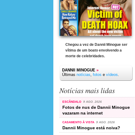
Chegou a vez de Dannii Minogue ser
vítima de um boato envolvendo a
morte de celebridades.
DANNII MINOGUE
»
Últimas
notícias
,
fotos
e
vídeos
.
Notícias mais lidas
ESCÂNDALO
9 AGO. 2026
Fotos de nus de Dannii Minogue
vazaram na internet
CASAMENTO À VISTA
9 AGO. 2026
Dannii Minogue está noiva?