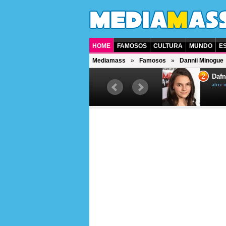
HOME
FAMOSOS
CULTURA
MUNDO
E
Mediamass
Famosos
Dannii Minogue
1
2
Jet Li
Dafn
ator chinês
atriz 