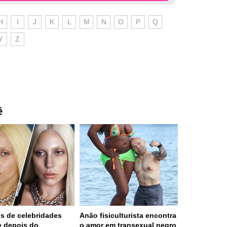
H
I
J
K
L
M
N
O
P
Q
Y
Z
ê
os de celebridades
Anão fisiculturista encontra
e depois do
o amor em transexual negro