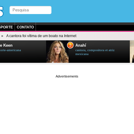
SPORTE
CONTATO
A cantora foi vítima de um boato na Internet
3
e Keen
Anahí
norte-americana
cantora, compositora et atriz
mexicana
page served in 0.002s (0,4)