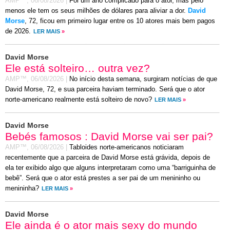
AMP™,
06/08/2026
|
Foi um ano complicado para o ator, mas pelo
menos ele tem os seus milhões de dólares para aliviar a dor.
David
Morse
, 72, ficou em primeiro lugar entre os 10 atores mais bem pagos
de 2026.
LER MAIS
»
David Morse
Ele está solteiro… outra vez?
AMP™,
06/08/2026
|
No início desta semana, surgiram notícias de que
David Morse, 72, e sua parceira haviam terminado. Será que o ator
norte-americano realmente está solteiro de novo?
LER MAIS
»
David Morse
Bebés famosos : David Morse vai ser pai?
AMP™,
06/08/2026
|
Tabloides norte-americanos noticiaram
recentemente que a parceira de David Morse está grávida, depois de
ela ter exibido algo que alguns interpretaram como uma “barriguinha de
bebê”. Será que o ator está prestes a ser pai de um menininho ou
menininha?
LER MAIS
»
David Morse
Ele ainda é o ator mais sexy do mundo