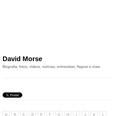
David Morse
Biografia, fotos, vídeos, notícias, entrevistas, flagras e mais.
A
B
C
D
E
F
G
H
I
J
K
L