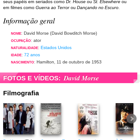
seus papéis em seriados como
Dr. House
ou
St. Elsewhere
ou
em filmes como
Guerra ao Terror
ou
Dançando no Escuro
.
Informação geral
: David Morse (David Bowditch Morse)
NOME
: ator
OCUPAÇÃO
:
Estados Unidos
NATURALIDADE
:
72 anos
IDADE
: Hamilton, 11 de outubro de 1953
NASCIMENTO
David Morse
FOTOS E VÍDEOS:
Filmografia