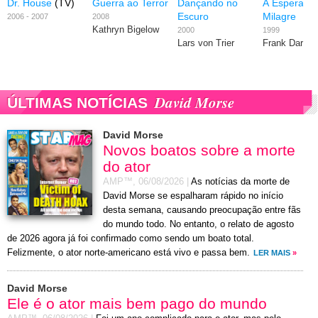
Dr. House
(TV)
Guerra ao Terror
Dançando no
À Espera d
Escuro
Milagre
2006 - 2007
2008
Kathryn Bigelow
2000
1999
Lars von Trier
Frank Darabo
David Morse
ÚLTIMAS NOTÍCIAS
David Morse
Novos boatos sobre a morte
do ator
AMP™,
06/08/2026
|
As notícias da morte de
David Morse se espalharam rápido no início
desta semana, causando preocupação entre fãs
do mundo todo. No entanto, o relato de agosto
de 2026 agora já foi confirmado como sendo um boato total.
Felizmente, o ator norte-americano está vivo e passa bem.
LER MAIS
»
David Morse
Ele é o ator mais bem pago do mundo