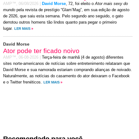
AMP™,
06/08/2026
|
David Morse
, 72, foi eleito o
Ator mais sexy do
mundo
pela revista de prestígio “Glam’Mag”, em sua edição de agosto
de 2026, que saiu esta semana. Pelo segundo ano seguido, o gato
derrotou outros homens tão lindos quanto para pegar o primeiro
lugar.
LER MAIS
»
David Morse
Ator pode ter ficado noivo
AMP™,
06-08-2026
|
Terça-feira de manhã (4 de agosto) diferentes
sites norte-americanos de notícias sobre entretenimento relataram que
David Morse e sua namorada estariam comprando alianças de noivado.
Naturalmente, as notícias do casamento do ator deixaram o Facebook
e o Twitter frenéticos.
LER MAIS
»
Recomendado para você