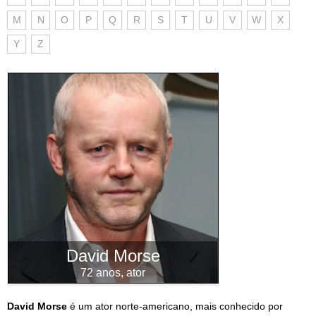
M
N
O
P
Q
R
S
T
U
V
W
X
Y
Z
David Morse
72 anos, ator
David Morse
é um ator norte-americano, mais conhecido por