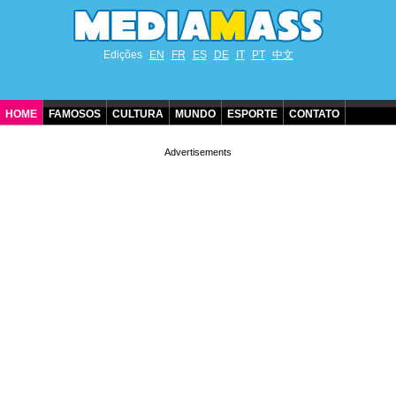
Edições
EN
FR
ES
DE
IT
PT
中文
HOME
FAMOSOS
CULTURA
MUNDO
ESPORTE
CONTATO