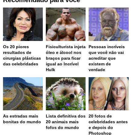
Os 20 piores
Fisiculturista injeta
Pessoas incríveis
resultados de
óleo e álcool nos
que você não vai
cirurgias plásticas
braços para ficar
acreditar que
das celebridades
igual ao Incrível
existem de
Hulk
verdade
As estradas mais
Lista definitiva dos
20 fotos de
bonitas do mundo
20 animais mais
celebridades antes
fofos do mundo
e depois do
Photoshop