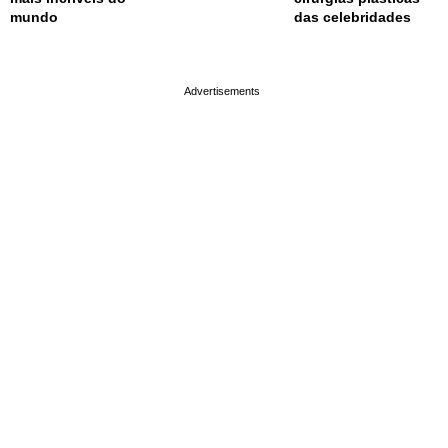
mundo
das celebridades
page served in 0.001s (0,4)