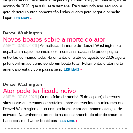
sexy do mundo
pela revista de prestígio “Glam’Mag”, em sua edição de
agosto de 2026, que saiu esta semana. Pelo segundo ano seguido, o
gato derrotou outros homens tão lindos quanto para pegar o primeiro
lugar.
LER MAIS
»
Denzel Washington
Novos boatos sobre a morte do ator
AMP™,
07/08/2026
|
As notícias da morte de Denzel Washington se
espalharam rápido no início desta semana, causando preocupação
entre fãs do mundo todo. No entanto, o relato de agosto de 2026 agora
já foi confirmado como sendo um boato total. Felizmente, o ator norte-
americano está vivo e passa bem.
LER MAIS
»
Denzel Washington
Ator pode ter ficado noivo
AMP™,
07-08-2026
|
Quarta-feira de manhã (5 de agosto) diferentes
sites norte-americanos de notícias sobre entretenimento relataram que
Denzel Washington e sua namorada estariam comprando alianças de
noivado. Naturalmente, as notícias do casamento do ator deixaram o
Facebook e o Twitter frenéticos.
LER MAIS
»