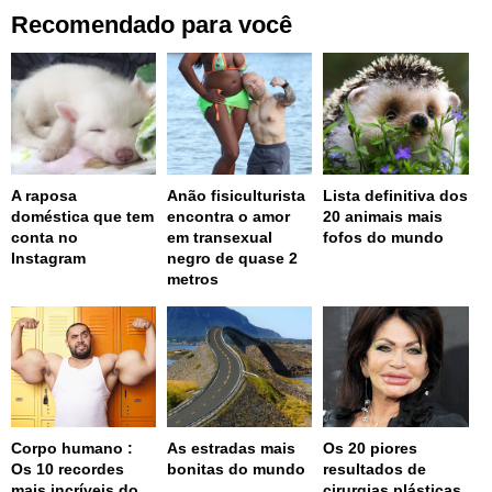
Recomendado para você
A raposa
Anão fisiculturista
Lista definitiva dos
doméstica que tem
encontra o amor
20 animais mais
conta no
em transexual
fofos do mundo
Instagram
negro de quase 2
metros
Corpo humano :
As estradas mais
Os 20 piores
Os 10 recordes
bonitas do mundo
resultados de
mais incríveis do
cirurgias plásticas