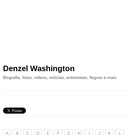
Denzel Washington
Biografia, fotos, vídeos, notícias, entrevistas, flagras e mais.
A
B
C
D
E
F
G
H
I
J
K
L