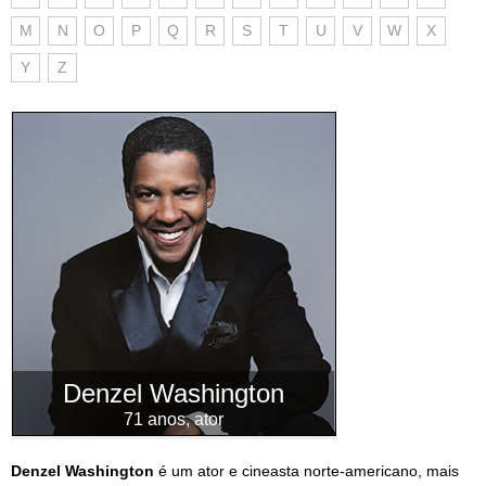
M
N
O
P
Q
R
S
T
U
V
W
X
Y
Z
Denzel Washington
71 anos, ator
Denzel Washington
é um ator e cineasta norte-americano, mais