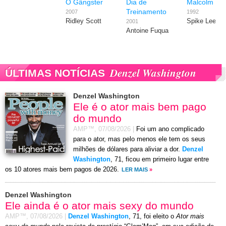
O Gângster
Dia de
Malcolm X
Treinamento
2007
1992
Ridley Scott
Spike Lee
2001
Antoine Fuqua
Denzel Washington
ÚLTIMAS NOTÍCIAS
Denzel Washington
Ele é o ator mais bem pago
do mundo
AMP™,
07/08/2026
|
Foi um ano complicado
para o ator, mas pelo menos ele tem os seus
milhões de dólares para aliviar a dor.
Denzel
Washington
, 71, ficou em primeiro lugar entre
os 10 atores mais bem pagos de 2026.
LER MAIS
»
Denzel Washington
Ele ainda é o ator mais sexy do mundo
AMP™,
07/08/2026
|
Denzel Washington
, 71, foi eleito o
Ator mais