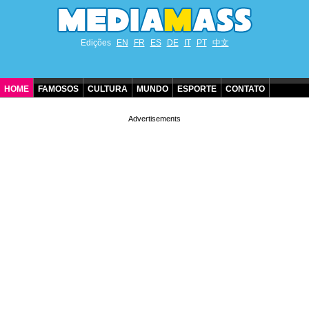
Edições
EN
FR
ES
DE
IT
PT
中文
HOME
FAMOSOS
CULTURA
MUNDO
ESPORTE
CONTATO