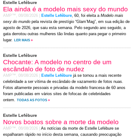
Estelle Lefébure
Ela ainda é a modelo mais sexy do mundo
AMP™,
08/08/2026
|
Estelle Lefébure
, 60, foi eleita a
Modelo mais
sexy do mundo
pela revista de prestígio “Glam’Mag”, em sua edição de
agosto de 2026, que saiu esta semana. Pelo segundo ano seguido, a
gata derrotou outras mulheres tão lindas quanto para pegar o primeiro
lugar.
LER MAIS
»
Estelle Lefébure
Chocante: A modelo no centro de um
escândalo de foto de nudez
AMP™,
08/08/2026
|
Estelle Lefébure
já se tornou a mais recente
celebridade a ser vítima de escândalo de vazamento de fotos nuas.
Fotos altamente pessoais e privadas da modelo francesa de 60 anos
foram publicadas em vários sites de fofocas de celebridades
ontem.
TODAS AS FOTOS
»
Estelle Lefébure
Novos boatos sobre a morte da modelo
AMP™,
08/08/2026
|
As notícias da morte de Estelle Lefébure se
espalharam rápido no início desta semana, causando preocupação