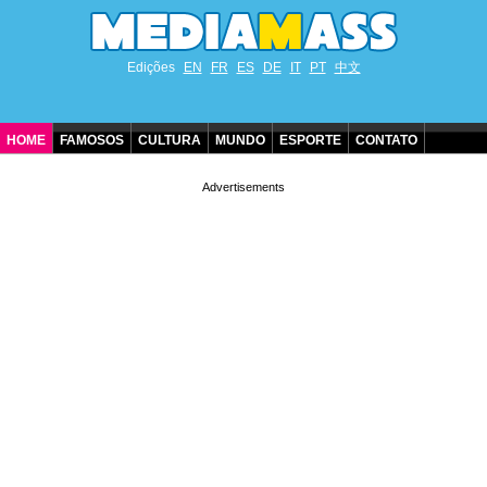
Edições
EN
FR
ES
DE
IT
PT
中文
HOME
FAMOSOS
CULTURA
MUNDO
ESPORTE
CONTATO