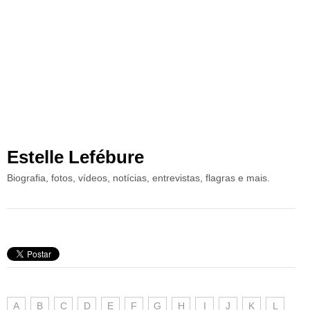
Estelle Lefébure
Biografia, fotos, vídeos, notícias, entrevistas, flagras e mais.
A
B
C
D
E
F
G
H
I
J
K
L