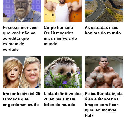
Pessoas incríveis
Corpo humano :
As estradas mais
que você não vai
Os 10 recordes
bonitas do mundo
acreditar que
mais incríveis do
existem de
mundo
verdade
Irreconhecíveis! 25
Lista definitiva dos
Fisiculturista injeta
famosos que
20 animais mais
óleo e álcool nos
engordaram muito
fofos do mundo
braços para ficar
igual ao Incrível
Hulk
page served in 0.001s (0,4)