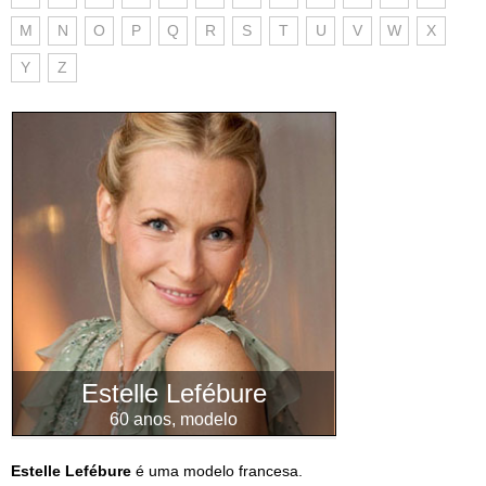
M
N
O
P
Q
R
S
T
U
V
W
X
Y
Z
Estelle Lefébure
60 anos, modelo
Estelle Lefébure
é uma modelo francesa.