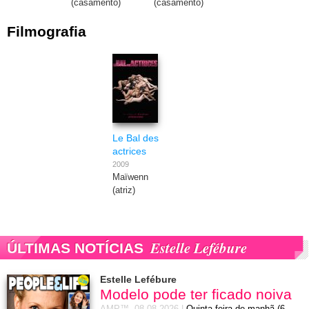
(casamento)
(casamento)
Filmografia
Le Bal des
actrices
2009
Maïwenn
(atriz)
Estelle Lefébure
ÚLTIMAS NOTÍCIAS
Estelle Lefébure
Modelo pode ter ficado noiva