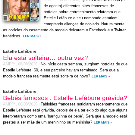
AMP™,
08-08-2026
|
Quinta-feira de manhã (6
de agosto) diferentes sites franceses de
notícias sobre entretenimento relataram que
Estelle Lefébure e seu namorado estariam
comprando alianças de noivado. Naturalmente,
as notícias do casamento da modelo deixaram o Facebook e o Twitter
frenéticos.
LER MAIS
»
Estelle Lefébure
Ela está solteira… outra vez?
AMP™,
08/08/2026
|
No início desta semana, surgiram notícias de que
Estelle Lefébure, 60, e seu parceiro haviam terminado. Será que a
modelo francesa realmente está solteira de novo?
LER MAIS
»
Estelle Lefébure
Bebés famosos : Estelle Lefébure grávida?
AMP™,
08/08/2026
|
Tabloides franceses noticiaram recentemente que
Estelle Lefébure está grávida, depois de ela ter exibido algo que alguns
interpretaram como uma “barriguinha de bebê”. Será que a modelo está
prestes a ser mãe de um menininho ou menininha?
LER MAIS
»