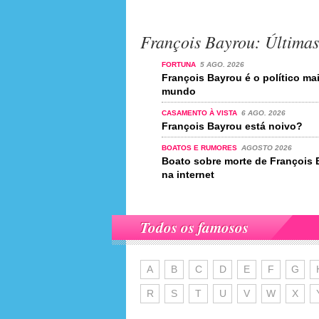
François Bayrou: Últimas
FORTUNA
5 AGO. 2026
François Bayrou é o político m
mundo
CASAMENTO À VISTA
6 AGO. 2026
François Bayrou está noivo?
BOATOS E RUMORES
AGOSTO 2026
Boato sobre morte de François 
na internet
Todos os famosos
A
B
C
D
E
F
G
R
S
T
U
V
W
X