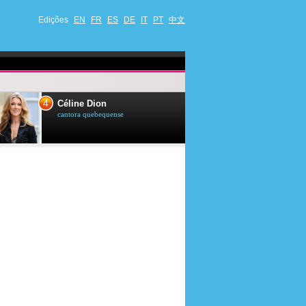
Edições
EN
FR
ES
DE
IT
PT
中文
4
5
Céline Dion
Ana Maria Br
cantora quebequense
apresentadora de t
jornalista brasileir