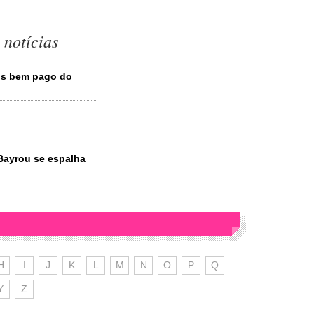
 notícias
ais bem pago do
Bayrou se espalha
H
I
J
K
L
M
N
O
P
Q
Y
Z