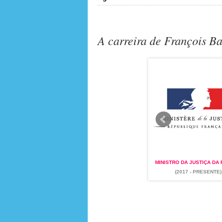
A carreira de François B
USTIÇA DA FRANÇA
MINISTRO DA EDUCAÇÃO DA
MINISTRO DA JUSTIÇA DA
 PRESENTE)
FRANÇA
(1993 - 1997)
(2017 - PRESENTE)