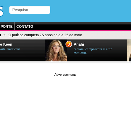
SPORTE
CONTATO
u
O político completa 75 anos no dia 25 de maio
3
e Keen
Anahí
norte-americana
cantora, compositora et atriz
mexicana
page served in 0.003s (0,4)