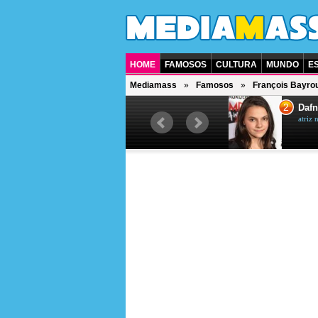
HOME
FAMOSOS
CULTURA
MUNDO
E
Mediamass
Famosos
François Bayro
1
2
Jet Li
Dafn
ator chinês
atriz 