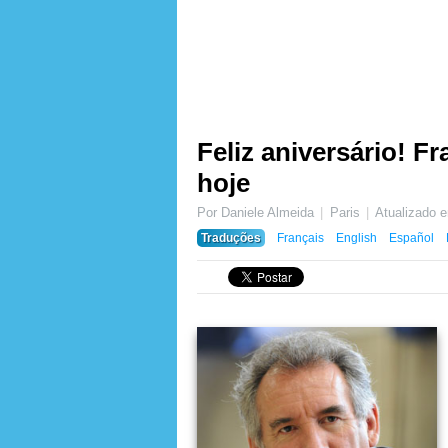
Feliz aniversário! F
hoje
Por Daniele Almeida
Paris
Atualizado
Traduções
Français
English
Español