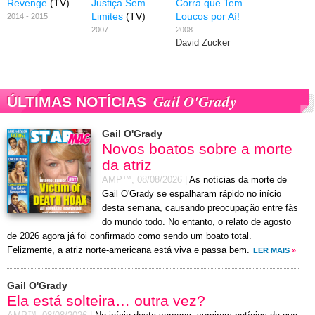
Revenge
(TV)
Justiça Sem
Corra que Tem
Limites
(TV)
Loucos por Aí!
2014 - 2015
2007
2008
David Zucker
Gail O'Grady
ÚLTIMAS NOTÍCIAS
Gail O'Grady
Novos boatos sobre a morte
da atriz
AMP™,
08/08/2026
|
As notícias da morte de
Gail O'Grady se espalharam rápido no início
desta semana, causando preocupação entre fãs
do mundo todo. No entanto, o relato de agosto
de 2026 agora já foi confirmado como sendo um boato total.
Felizmente, a atriz norte-americana está viva e passa bem.
LER MAIS
»
Gail O'Grady
Ela está solteira… outra vez?