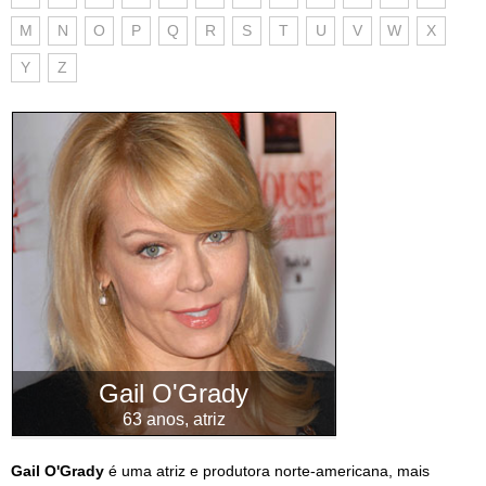
M
N
O
P
Q
R
S
T
U
V
W
X
Y
Z
Gail O'Grady
63 anos, atriz
Gail O'Grady
é uma atriz e produtora norte-americana, mais