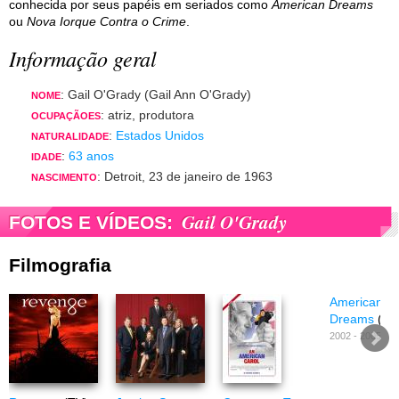
conhecida por seus papéis em seriados como
American Dreams
ou
Nova Iorque Contra o Crime
.
Informação geral
: Gail O'Grady (Gail Ann O'Grady)
NOME
: atriz, produtora
OCUPAÇÃOES
:
Estados Unidos
NATURALIDADE
:
63 anos
IDADE
: Detroit, 23 de janeiro de 1963
NASCIMENTO
Gail O'Grady
FOTOS E VÍDEOS:
Filmografia
American
Dreams
(TV
2002 - 2005