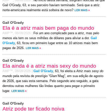
AMP™,
08/08/2026
|
No início desta semana, surgiram notícias de que
Gail O'Grady, 63, e seu parceiro haviam terminado. Será que a atriz
norte-americana realmente está solteira de novo?
LER MAIS
»
Gail O'Grady
Ela é a atriz mais bem paga do mundo
AMP™,
08/08/2026
|
Foi um ano complicado para a atriz, mas pelo
menos ela tem os seus milhões de dólares para aliviar a dor.
Gail
O'Grady
, 63, ficou em primeiro lugar entre as 10 atrizes mais bem
pagas de 2026.
LER MAIS
»
Gail O'Grady
Ela ainda é a atriz mais sexy do mundo
AMP™,
08/08/2026
|
Gail O'Grady
, 63, foi eleita a
Atriz mais sexy do
mundo
pela revista de prestígio “Glam’Mag”, em sua edição de agosto
de 2026, que saiu esta semana. Pelo segundo ano seguido, a gata
derrotou outras mulheres tão lindas quanto para pegar o primeiro
lugar.
LER MAIS
»
Gail O'Grady
Atriz pode ter ficado noiva