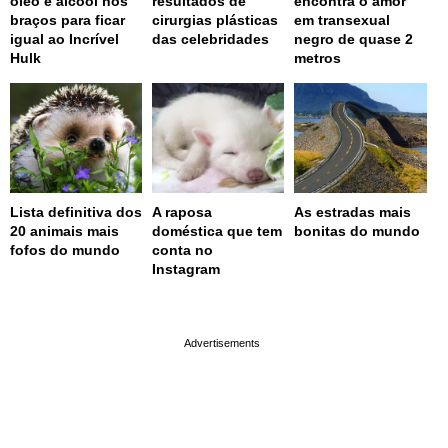
óleo e álcool nos
resultados de
encontra o amor
braços para ficar
cirurgias plásticas
em transexual
igual ao Incrível
das celebridades
negro de quase 2
Hulk
metros
Lista definitiva dos
A raposa
As estradas mais
20 animais mais
doméstica que tem
bonitas do mundo
fofos do mundo
conta no
Instagram
page served in 0.002s (0,4)