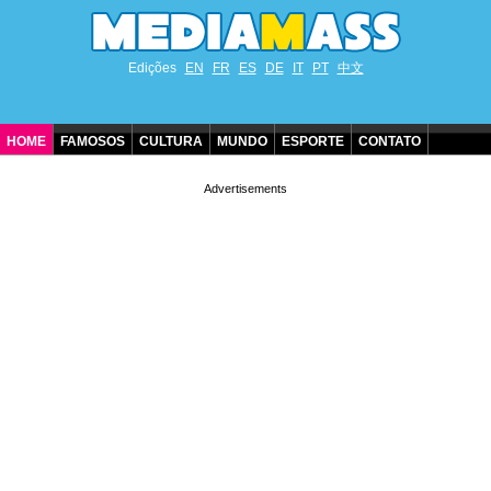
Edições
EN
FR
ES
DE
IT
PT
中文
HOME
FAMOSOS
CULTURA
MUNDO
ESPORTE
CONTATO