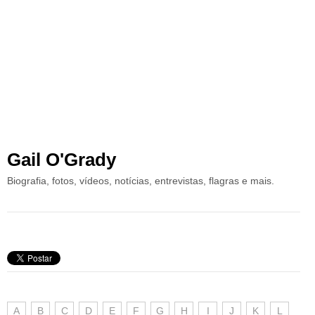
Gail O'Grady
Biografia, fotos, vídeos, notícias, entrevistas, flagras e mais.
A
B
C
D
E
F
G
H
I
J
K
L