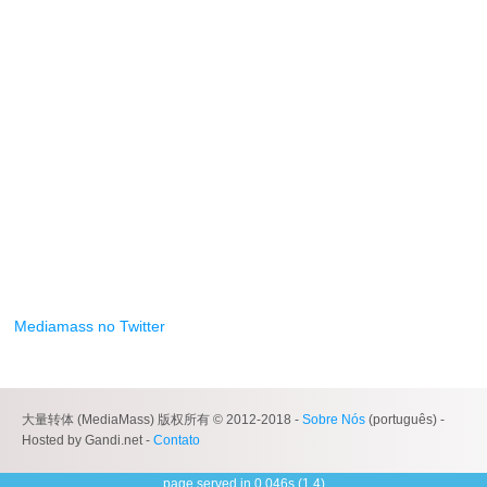
Mediamass no Twitter
大量转体 (MediaMass) 版权所有 © 2012-2018 -
Sobre Nós
(português) -
Hosted by Gandi.net -
Contato
page served in 0.046s (1,4)