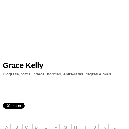
Grace Kelly
Biografia, fotos, vídeos, notícias, entrevistas, flagras e mais.
A
B
C
D
E
F
G
H
I
J
K
L