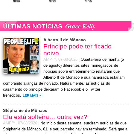
filha
filho
filha
Grace Kelly
ÚLTIMAS NOTÍCIAS
Alberto II de Mônaco
Príncipe pode ter ficado
noivo
AMP™,
07-08-2026
|
Quarta-feira de manhã (5
de agosto) diferentes sites monegascos de
notícias sobre entretenimento relataram que
Alberto II de Mônaco e sua namorada estariam
comprando alianças de noivado. Naturalmente, as notícias do
casamento do príncipe deixaram o Facebook e o Twitter
frenéticos.
LER MAIS
»
Stéphanie de Mônaco
Ela está solteira… outra vez?
AMP™,
07/08/2026
|
No início desta semana, surgiram notícias de que
Stéphanie de Mônaco, 61, e seu parceiro haviam terminado. Será que a