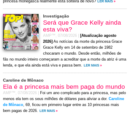
princesa monegasca realmente está solteira de novo?
LER MAIS
»
Investigação
Será que Grace Kelly ainda
esta viva?
AMP™,
07/08/2026
|
[Atualização agosto
2026]
As notícias da morte da princesa Grace
Grace Kelly em 14 de setembro de 1982
chocaram o mundo. Desde então, milhões de
fãs no mundo inteiro começaram a acreditar que a morte da atriz é uma
lenda, e que ela ainda está viva e passa bem.
LER MAIS
»
Caroline de Mônaco
Ela é a princesa mais bem paga do mundo
AMP™,
07/08/2026
|
Foi um ano complicado para a princesa, mas pelo
menos ela tem os seus milhões de dólares para aliviar a dor.
Caroline
de Mônaco
, 69, ficou em primeiro lugar entre as 10 princesas mais
bem pagas de 2026.
LER MAIS
»