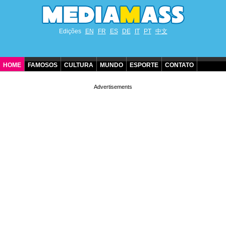
Edições
EN
FR
ES
DE
IT
PT
中文
HOME
FAMOSOS
CULTURA
MUNDO
ESPORTE
CONTATO