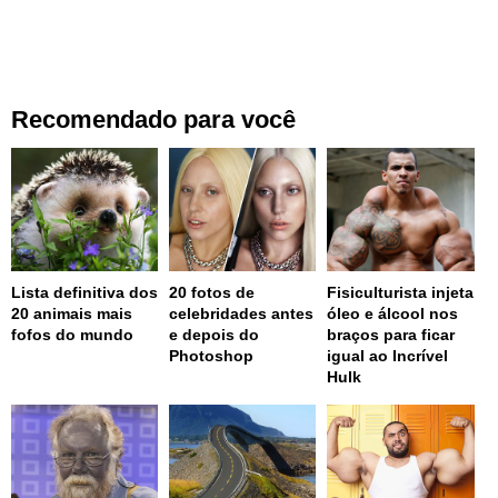
Recomendado para você
Lista definitiva dos
20 fotos de
Fisiculturista injeta
20 animais mais
celebridades antes
óleo e álcool nos
fofos do mundo
e depois do
braços para ficar
Photoshop
igual ao Incrível
Hulk