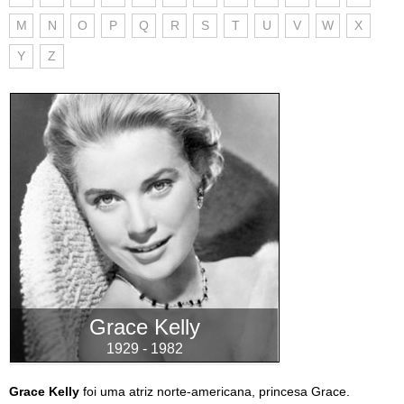
M
N
O
P
Q
R
S
T
U
V
W
X
Y
Z
Grace Kelly
1929 - 1982
Grace Kelly
foi uma atriz norte-americana, princesa Grace.