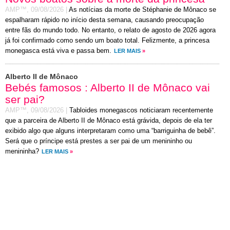
AMP™,
09/08/2026
|
As notícias da morte de Stéphanie de Mônaco se
espalharam rápido no início desta semana, causando preocupação
entre fãs do mundo todo. No entanto, o relato de agosto de 2026 agora
já foi confirmado como sendo um boato total. Felizmente, a princesa
monegasca está viva e passa bem.
LER MAIS
»
Alberto II de Mônaco
Bebés famosos : Alberto II de Mônaco vai
ser pai?
AMP™,
09/08/2026
|
Tabloides monegascos noticiaram recentemente
que a parceira de Alberto II de Mônaco está grávida, depois de ela ter
exibido algo que alguns interpretaram como uma “barriguinha de bebê”.
Será que o príncipe está prestes a ser pai de um menininho ou
menininha?
LER MAIS
»