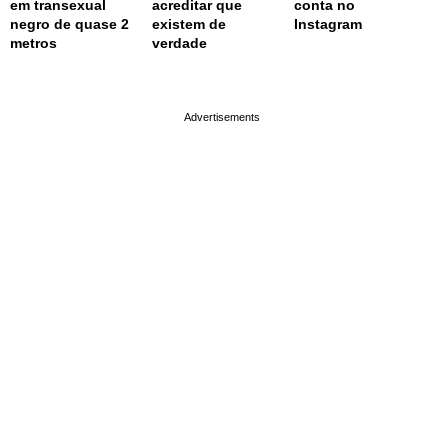
em transexual
acreditar que
conta no
negro de quase 2
existem de
Instagram
metros
verdade
page served in 0.002s (0,4)