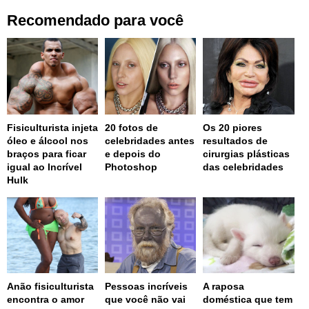
Recomendado para você
Fisiculturista injeta
20 fotos de
Os 20 piores
óleo e álcool nos
celebridades antes
resultados de
braços para ficar
e depois do
cirurgias plásticas
igual ao Incrível
Photoshop
das celebridades
Hulk
Anão fisiculturista
Pessoas incríveis
A raposa
encontra o amor
que você não vai
doméstica que tem