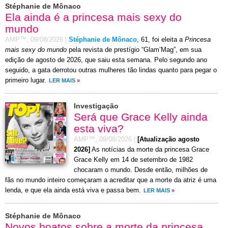
Stéphanie de Mônaco
Ela ainda é a princesa mais sexy do
mundo
AMP™,
09/08/2026
|
Stéphanie de Mônaco
, 61, foi eleita a
Princesa
mais sexy do mundo
pela revista de prestígio “Glam’Mag”, em sua
edição de agosto de 2026, que saiu esta semana. Pelo segundo ano
seguido, a gata derrotou outras mulheres tão lindas quanto para pegar o
primeiro lugar.
LER MAIS
»
Investigação
Será que Grace Kelly ainda
esta viva?
AMP™,
09/08/2026
|
[Atualização agosto
2026]
As notícias da morte da princesa Grace
Grace Kelly em 14 de setembro de 1982
chocaram o mundo. Desde então, milhões de
fãs no mundo inteiro começaram a acreditar que a morte da atriz é uma
lenda, e que ela ainda está viva e passa bem.
LER MAIS
»
Stéphanie de Mônaco
Novos boatos sobre a morte da princesa