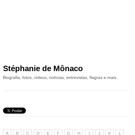
Stéphanie de Mônaco
Biografia, fotos, vídeos, notícias, entrevistas, flagras e mais.
A
B
C
D
E
F
G
H
I
J
K
L