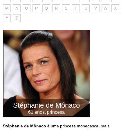
M
N
O
P
Q
R
S
T
U
V
W
X
Y
Z
Stéphanie de Mônaco
61 anos, princesa
Stéphanie de Mônaco
é uma princesa monegasca, mais