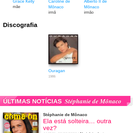
Grace Kelly
Caroline de
Alberto II de
Mônaco
Mônaco
mãe
irmã
irmão
Discografia
Ouragan
1986
Stéphanie de Mônaco
ÚLTIMAS NOTÍCIAS
Stéphanie de Mônaco
Ela está solteira… outra
vez?