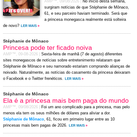
AMP™,
09/08/2026
|
No início desta semana,
surgiram notícias de que Stéphanie de Mônaco,
61, e seu parceiro haviam terminado. Será que
a princesa monegasca realmente está solteira
de novo?
LER MAIS
»
Stéphanie de Mônaco
Princesa pode ter ficado noiva
AMP™,
09-08-2026
|
Sexta-feira de manhã (7 de agosto) diferentes
sites monegascos de notícias sobre entretenimento relataram que
Stéphanie de Mônaco e seu namorado estariam comprando alianças de
noivado. Naturalmente, as notícias do casamento da princesa deixaram
o Facebook e o Twitter frenéticos.
LER MAIS
»
Stéphanie de Mônaco
Ela é a princesa mais bem paga do mundo
AMP™,
09/08/2026
|
Foi um ano complicado para a princesa, mas pelo
menos ela tem os seus milhões de dólares para aliviar a dor.
Stéphanie de Mônaco
, 61, ficou em primeiro lugar entre as 10
princesas mais bem pagas de 2026.
LER MAIS
»