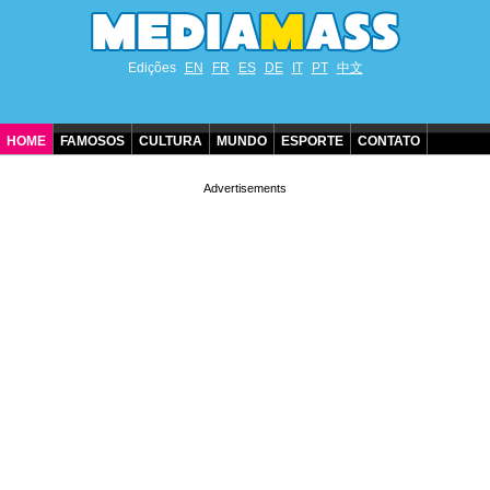
Edições
EN
FR
ES
DE
IT
PT
中文
HOME
FAMOSOS
CULTURA
MUNDO
ESPORTE
CONTATO