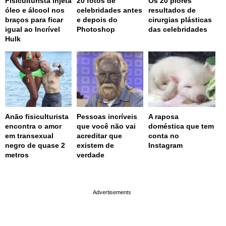
Fisiculturista injeta
20 fotos de
Os 20 piores
óleo e álcool nos
celebridades antes
resultados de
braços para ficar
e depois do
cirurgias plásticas
igual ao Incrível
Photoshop
das celebridades
Hulk
Anão fisiculturista
Pessoas incríveis
A raposa
encontra o amor
que você não vai
doméstica que tem
em transexual
acreditar que
conta no
negro de quase 2
existem de
Instagram
metros
verdade
page served in 0.001s (0,4)