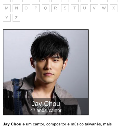
M
N
O
P
Q
R
S
T
U
V
W
X
Y
Z
Jay Chou
47 anos, cantor
Jay Chou
é um cantor, compositor e músico taiwanês, mais