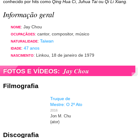
conhecido por hits como
Qing Hua Ci
,
Juhua Tai
ou
Qi Li Xiang
.
Informação geral
: Jay Chou
NOME
: cantor, compositor, músico
OCUPAÇÃOES
:
Taiwan
NATURALIDADE
:
47 anos
IDADE
: Linkou, 18 de janeiro de 1979
NASCIMENTO
Jay Chou
FOTOS E VÍDEOS:
Filmografia
Truque de
Mestre: O 2º Ato
2016
Jon M. Chu
(ator)
Discografia