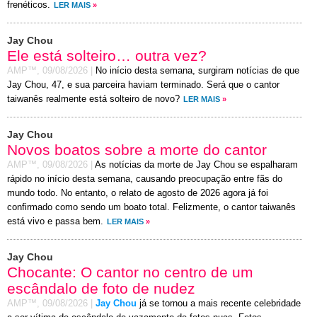
frenéticos.
LER MAIS
»
Jay Chou
Ele está solteiro… outra vez?
AMP™,
09/08/2026
|
No início desta semana, surgiram notícias de que
Jay Chou, 47, e sua parceira haviam terminado. Será que o cantor
taiwanês realmente está solteiro de novo?
LER MAIS
»
Jay Chou
Novos boatos sobre a morte do cantor
AMP™,
09/08/2026
|
As notícias da morte de Jay Chou se espalharam
rápido no início desta semana, causando preocupação entre fãs do
mundo todo. No entanto, o relato de agosto de 2026 agora já foi
confirmado como sendo um boato total. Felizmente, o cantor taiwanês
está vivo e passa bem.
LER MAIS
»
Jay Chou
Chocante: O cantor no centro de um
escândalo de foto de nudez
AMP™,
09/08/2026
|
Jay Chou
já se tornou a mais recente celebridade