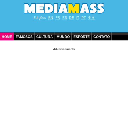
Edições
EN
FR
ES
DE
IT
PT
中文
HOME
FAMOSOS
CULTURA
MUNDO
ESPORTE
CONTATO