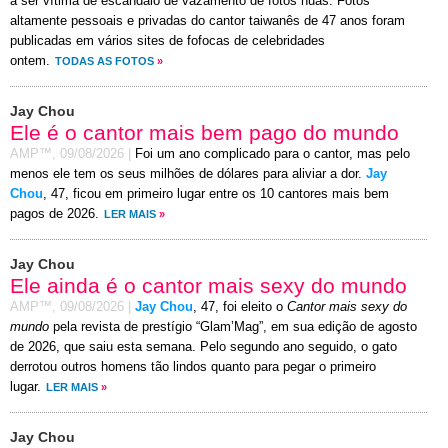
a ser vítima de escândalo de vazamento de fotos nuas. Fotos
altamente pessoais e privadas do cantor taiwanês de 47 anos foram
publicadas em vários sites de fofocas de celebridades
ontem.
TODAS AS FOTOS
»
Jay Chou
Ele é o cantor mais bem pago do mundo
AMP™,
09/08/2026
|
Foi um ano complicado para o cantor, mas pelo
menos ele tem os seus milhões de dólares para aliviar a dor.
Jay
Chou
, 47, ficou em primeiro lugar entre os 10 cantores mais bem
pagos de 2026.
LER MAIS
»
Jay Chou
Ele ainda é o cantor mais sexy do mundo
AMP™,
09/08/2026
|
Jay Chou
, 47, foi eleito o
Cantor mais sexy do
mundo
pela revista de prestígio “Glam’Mag”, em sua edição de agosto
de 2026, que saiu esta semana. Pelo segundo ano seguido, o gato
derrotou outros homens tão lindos quanto para pegar o primeiro
lugar.
LER MAIS
»
Jay Chou