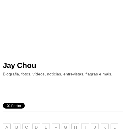
Jay Chou
Biografia, fotos, vídeos, notícias, entrevistas, flagras e mais.
A
B
C
D
E
F
G
H
I
J
K
L