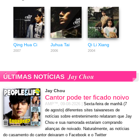
Qing Hua Ci
Juhua Tai
Qi Li Xiang
2007
2006
2004
Jay Chou
ÚLTIMAS NOTÍCIAS
Jay Chou
Cantor pode ter ficado noivo
AMP™,
09-08-2026
|
Sexta-feira de manhã (7
de agosto) diferentes sites taiwaneses de
notícias sobre entretenimento relataram que Jay
Chou e sua namorada estariam comprando
alianças de noivado. Naturalmente, as notícias
do casamento do cantor deixaram o Facebook e o Twitter