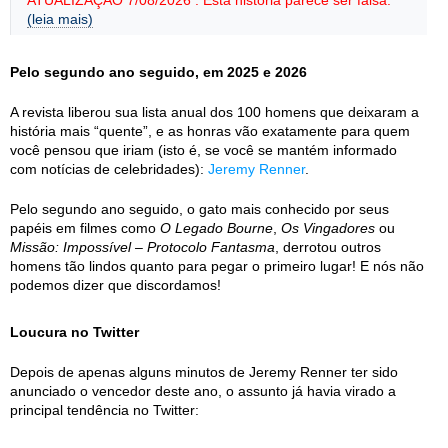
ATUALIZAÇÃO 7/08/2026 : Esta história parece ser falsa.
(leia mais)
Pelo segundo ano seguido, em 2025 e 2026
A revista liberou sua lista anual dos 100 homens que deixaram a
história mais “quente”, e as honras vão exatamente para quem
você pensou que iriam (isto é, se você se mantém informado
com notícias de celebridades):
Jeremy Renner
.
Pelo segundo ano seguido, o gato mais conhecido por seus
papéis em filmes como
O Legado Bourne
,
Os Vingadores
ou
Missão: Impossível – Protocolo Fantasma
, derrotou outros
homens tão lindos quanto para pegar o primeiro lugar! E nós não
podemos dizer que discordamos!
Loucura no Twitter
Depois de apenas alguns minutos de Jeremy Renner ter sido
anunciado o vencedor deste ano, o assunto já havia virado a
principal tendência no Twitter: