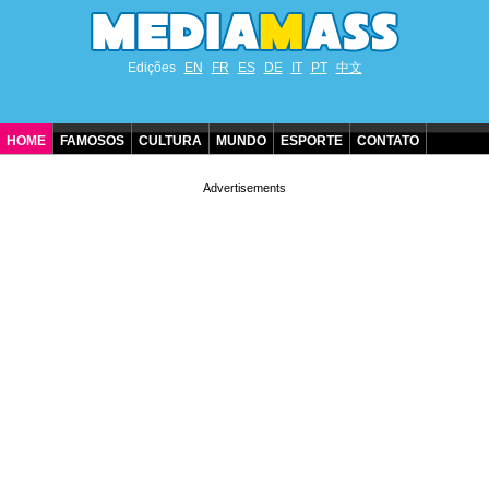
Edições
EN
FR
ES
DE
IT
PT
中文
HOME
FAMOSOS
CULTURA
MUNDO
ESPORTE
CONTATO