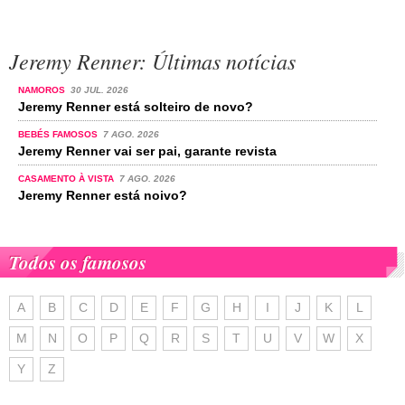
Jeremy Renner: Últimas notícias
NAMOROS
30 JUL. 2026
Jeremy Renner está solteiro de novo?
BEBÉS FAMOSOS
7 AGO. 2026
Jeremy Renner vai ser pai, garante revista
CASAMENTO À VISTA
7 AGO. 2026
Jeremy Renner está noivo?
Todos os famosos
A
B
C
D
E
F
G
H
I
J
K
L
M
N
O
P
Q
R
S
T
U
V
W
X
Y
Z