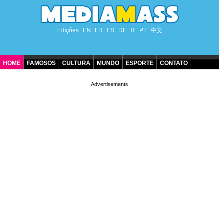
Edições
EN
FR
ES
DE
IT
PT
中文
HOME
FAMOSOS
CULTURA
MUNDO
ESPORTE
CONTATO