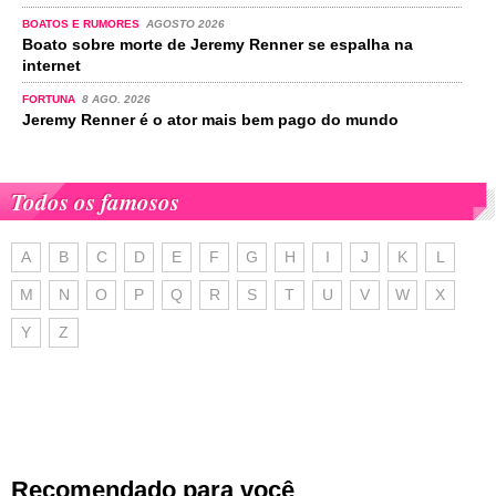
BOATOS E RUMORES
AGOSTO 2026
Boato sobre morte de Jeremy Renner se espalha na
internet
FORTUNA
8 AGO. 2026
Jeremy Renner é o ator mais bem pago do mundo
Todos os famosos
A
B
C
D
E
F
G
H
I
J
K
L
M
N
O
P
Q
R
S
T
U
V
W
X
Y
Z
Recomendado para você