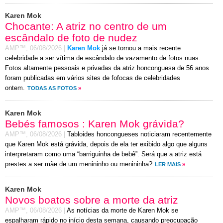
Karen Mok
Chocante: A atriz no centro de um
escândalo de foto de nudez
AMP™,
06/08/2026
|
Karen Mok
já se tornou a mais recente
celebridade a ser vítima de escândalo de vazamento de fotos nuas.
Fotos altamente pessoais e privadas da atriz honconguesa de 56 anos
foram publicadas em vários sites de fofocas de celebridades
ontem.
TODAS AS FOTOS
»
Karen Mok
Bebés famosos : Karen Mok grávida?
AMP™,
06/08/2026
|
Tabloides honcongueses noticiaram recentemente
que Karen Mok está grávida, depois de ela ter exibido algo que alguns
interpretaram como uma “barriguinha de bebê”. Será que a atriz está
prestes a ser mãe de um menininho ou menininha?
LER MAIS
»
Karen Mok
Novos boatos sobre a morte da atriz
AMP™,
06/08/2026
|
As notícias da morte de Karen Mok se
espalharam rápido no início desta semana, causando preocupação