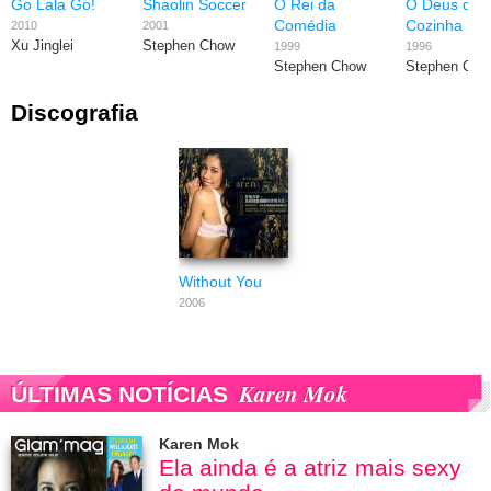
Go Lala Go!
Shaolin Soccer
O Rei da
O Deus da
Comédia
Cozinha
2010
2001
Xu Jinglei
Stephen Chow
1999
1996
Stephen Chow
Stephen Cho
Discografia
Without You
2006
Karen Mok
ÚLTIMAS NOTÍCIAS
Karen Mok
Ela ainda é a atriz mais sexy