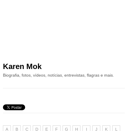
Karen Mok
Biografia, fotos, vídeos, notícias, entrevistas, flagras e mais.
A
B
C
D
E
F
G
H
I
J
K
L