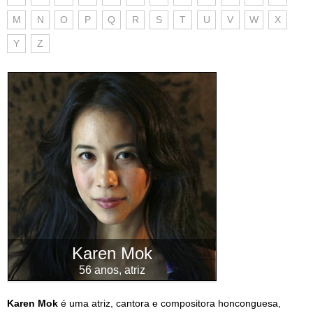
M
N
O
P
Q
R
S
T
U
V
W
X
Y
Z
Karen Mok
56 anos, atriz
Karen Mok
é uma atriz, cantora e compositora honconguesa,