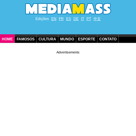
Edições
EN
FR
ES
DE
IT
PT
中文
HOME
FAMOSOS
CULTURA
MUNDO
ESPORTE
CONTATO