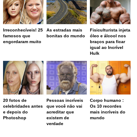
Irreconhecíveis! 25
As estradas mais
Fisiculturista injeta
famosos que
bonitas do mundo
óleo e álcool nos
engordaram muito
braços para ficar
igual ao Incrível
Hulk
20 fotos de
Pessoas incríveis
Corpo humano :
celebridades antes
que você não vai
Os 10 recordes
e depois do
acreditar que
mais incríveis do
Photoshop
existem de
mundo
verdade
page served in 0.001s (0,4)