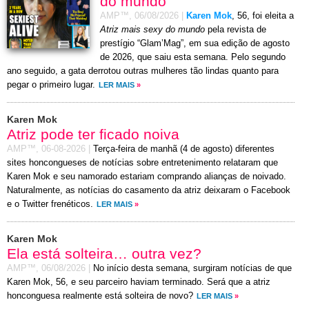
do mundo
AMP™,
06/08/2026
|
Karen Mok
, 56, foi eleita a
Atriz mais sexy do mundo
pela revista de
prestígio “Glam’Mag”, em sua edição de agosto
de 2026, que saiu esta semana. Pelo segundo
ano seguido, a gata derrotou outras mulheres tão lindas quanto para
pegar o primeiro lugar.
LER MAIS
»
Karen Mok
Atriz pode ter ficado noiva
AMP™,
06-08-2026
|
Terça-feira de manhã (4 de agosto) diferentes
sites honcongueses de notícias sobre entretenimento relataram que
Karen Mok e seu namorado estariam comprando alianças de noivado.
Naturalmente, as notícias do casamento da atriz deixaram o Facebook
e o Twitter frenéticos.
LER MAIS
»
Karen Mok
Ela está solteira… outra vez?
AMP™,
06/08/2026
|
No início desta semana, surgiram notícias de que
Karen Mok, 56, e seu parceiro haviam terminado. Será que a atriz
honconguesa realmente está solteira de novo?
LER MAIS
»