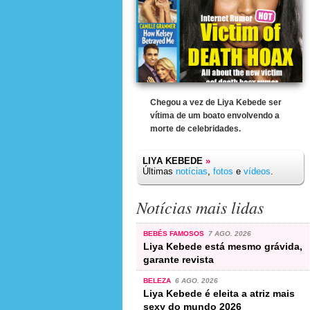
Chegou a vez de Liya Kebede ser
vítima de um boato envolvendo a
morte de celebridades.
LIYA KEBEDE
»
Últimas
notícias
,
fotos
e
vídeos
.
Notícias mais lidas
BEBÉS FAMOSOS
7 AGO. 2026
Liya Kebede está mesmo grávida,
garante revista
BELEZA
6 AGO. 2026
Liya Kebede é eleita a atriz mais
sexy do mundo 2026