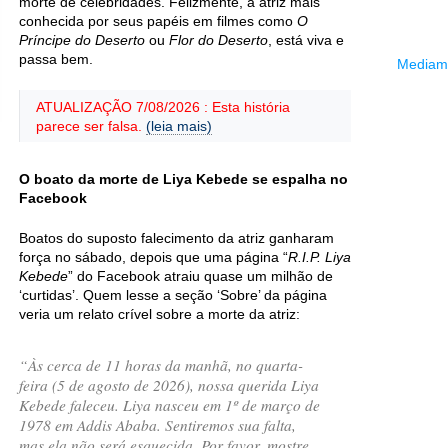
morte de celebridades. Felizmente, a atriz mais
conhecida por seus papéis em filmes como
O
Príncipe do Deserto
ou
Flor do Deserto
, está viva e
passa bem.
Mediama
ATUALIZAÇÃO 7/08/2026 : Esta história
parece ser falsa.
(leia mais)
O boato da morte de Liya Kebede se espalha no
Facebook
Boatos do suposto falecimento da atriz ganharam
força no sábado, depois que uma página “
R.I.P. Liya
Kebede
” do Facebook atraiu quase um milhão de
‘curtidas’. Quem lesse a seção ‘Sobre’ da página
veria um relato crível sobre a morte da atriz:
“Às cerca de 11 horas da manhã, no quarta-
feira (5 de agosto de 2026), nossa querida Liya
Kebede faleceu. Liya nasceu em 1º de março de
1978 em Addis Ababa. Sentiremos sua falta,
mas ela não será esquecida. Por favor, mostre