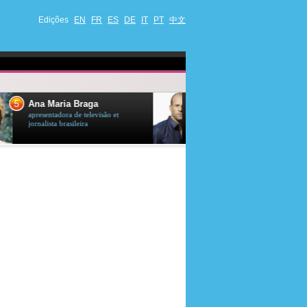
Edições
EN
FR
ES
DE
IT
PT
中文
6
7
Jason Statham
Neymar
ator britânico
futebolista brasile