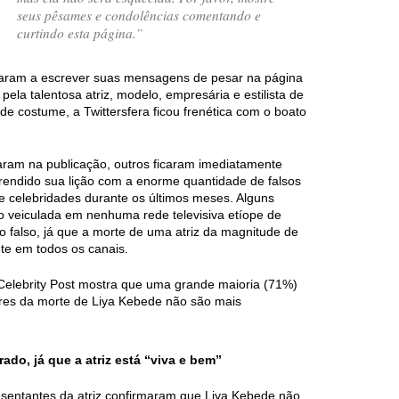
seus pêsames e condolências comentando e
curtindo esta página.”
aram a escrever suas mensagens de pesar na página
ela talentosa atriz, modelo, empresária e estilista de
de costume, a Twittersfera ficou frenética com o boato
aram na publicação, outros ficaram imediatamente
prendido sua lição com a enorme quantidade de falsos
de celebridades durante os últimos meses. Alguns
do veiculada em nenhuma rede televisiva etíope de
o falso, já que a morte de uma atriz da magnitude de
te em todos os canais.
Celebrity Post mostra que uma grande maioria (71%)
res da morte de Liya Kebede não são mais
do, já que a atriz está “viva e bem”
resentantes da atriz confirmaram que Liya Kebede não