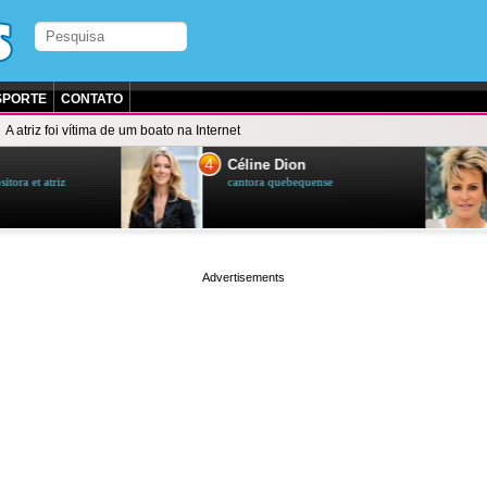
SPORTE
CONTATO
A atriz foi vítima de um boato na Internet
5
ne Dion
Ana Maria Braga
ra quebequense
apresentadora de televisão et
jornalista brasileira
page served in 0.002s (0,4)