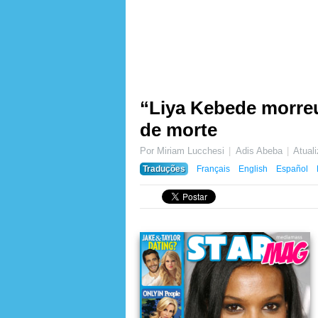
“Liya Kebede morreu”
de morte
Por Miriam Lucchesi
Adis Abeba
Atual
Traduções
Français
English
Español