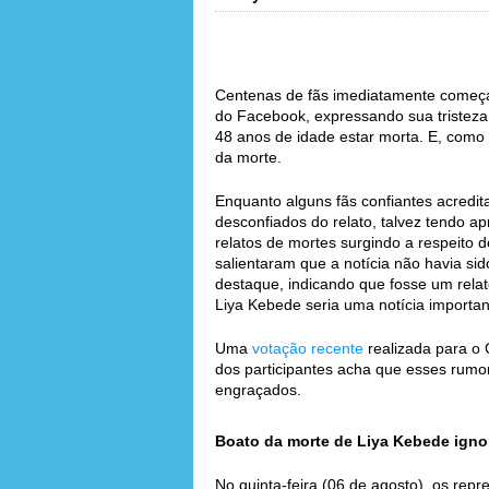
Centenas de fãs imediatamente começ
do Facebook, expressando sua tristeza p
48 anos de idade estar morta. E, como 
da morte.
Enquanto alguns fãs confiantes acredit
desconfiados do relato, talvez tendo a
relatos de mortes surgindo a respeito 
salientaram que a notícia não havia si
destaque, indicando que fosse um relat
Liya Kebede seria uma notícia importan
Uma
votação recente
realizada para o 
dos participantes acha que esses rumo
engraçados.
Boato da morte de Liya Kebede ignora
No quinta-feira (06 de agosto), os rep