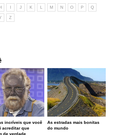
H
I
J
K
L
M
N
O
P
Q
Y
Z
ê
s incríveis que você
As estradas mais bonitas
i acreditar que
do mundo
m de verdade