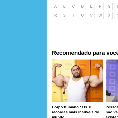
A
B
C
D
E
F
G
R
S
T
U
V
W
X
Recomendado para voc
Corpo humano : Os 10
Pessoa
recordes mais incríveis do
não va
mundo
existe