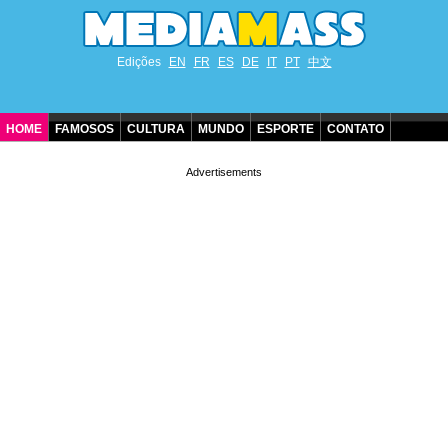
Edições
EN
FR
ES
DE
IT
PT
中文
HOME
FAMOSOS
CULTURA
MUNDO
ESPORTE
CONTATO