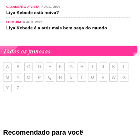
CASAMENTO À VISTA
7 AGO. 2026
Liya Kebede está noiva?
FORTUNA
6 AGO. 2026
Liya Kebede é a atriz mais bem paga do mundo
Todos os famosos
A
B
C
D
E
F
G
H
I
J
K
L
M
N
O
P
Q
R
S
T
U
V
W
X
Y
Z
Recomendado para você