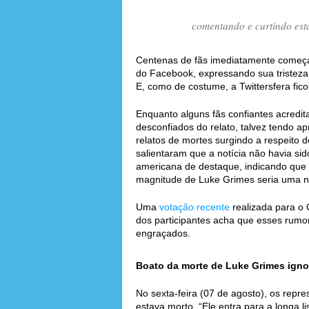
comentando e curtindo est
Centenas de fãs imediatamente começ
do Facebook, expressando sua tristeza 
E, como de costume, a Twittersfera fic
Enquanto alguns fãs confiantes acredit
desconfiados do relato, talvez tendo a
relatos de mortes surgindo a respeito 
salientaram que a notícia não havia si
americana de destaque, indicando que f
magnitude de Luke Grimes seria uma no
Uma
votação recente
realizada para o 
dos participantes acha que esses rum
engraçados.
Boato da morte de Luke Grimes ignor
No sexta-feira (07 de agosto), os rep
estava morto. “Ele entra para a longa l