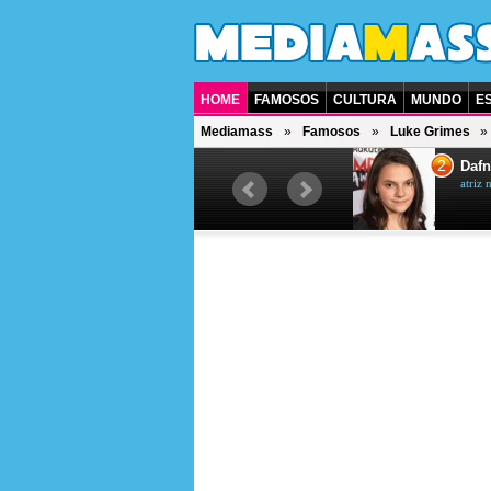
HOME
FAMOSOS
CULTURA
MUNDO
E
Mediamass
Famosos
Luke Grimes
1
2
Jet Li
Dafn
ator chinês
atriz 