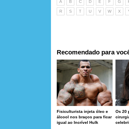
A
B
C
D
E
F
G
R
S
T
U
V
W
X
Recomendado para voc
Fisiculturista injeta óleo e
Os 20 
álcool nos braços para ficar
cirurg
igual ao Incrível Hulk
celebr