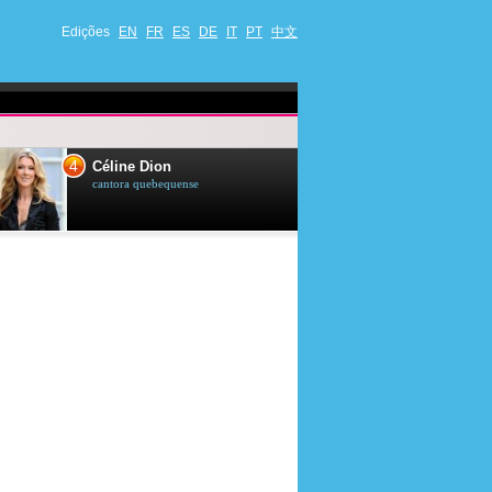
Edições
EN
FR
ES
DE
IT
PT
中文
4
5
Céline Dion
Ana Maria Br
cantora quebequense
apresentadora de t
jornalista brasileir