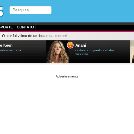
SPORTE
CONTATO
O ator foi vítima de um boato na Internet
3
e Keen
Anahí
norte-americana
cantora, compositora et atriz
mexicana
page served in 0s (0,5)