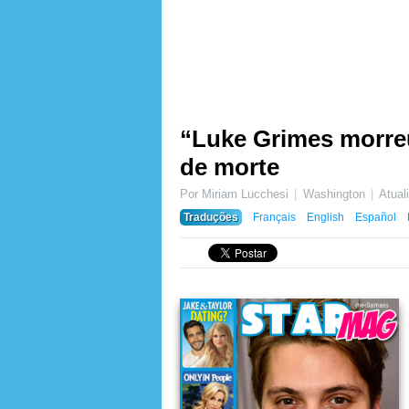
“Luke Grimes morreu
de morte
Por Miriam Lucchesi
Washington
Atua
Traduções
Français
English
Español