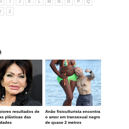
H
I
J
K
L
M
N
O
P
Q
Y
Z
ê
piores resultados de
Anão fisiculturista encontra
ias plásticas das
o amor em transexual negro
idades
de quase 2 metros