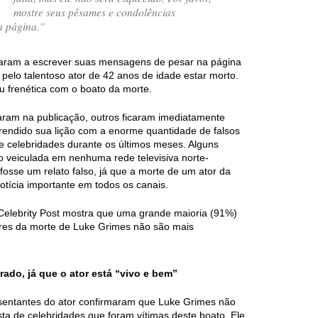
mostre seus pêsames e condolências
a página.”
aram a escrever suas mensagens de pesar na página
pelo talentoso ator de 42 anos de idade estar morto.
ou frenética com o boato da morte.
aram na publicação, outros ficaram imediatamente
prendido sua lição com a enorme quantidade de falsos
de celebridades durante os últimos meses. Alguns
do veiculada em nenhuma rede televisiva norte-
osse um relato falso, já que a morte de um ator da
tícia importante em todos os canais.
Celebrity Post mostra que uma grande maioria (91%)
ores da morte de Luke Grimes não são mais
ado, já que o ator está “vivo e bem”
resentantes do ator confirmaram que Luke Grimes não
ista de celebridades que foram vítimas deste boato. Ele