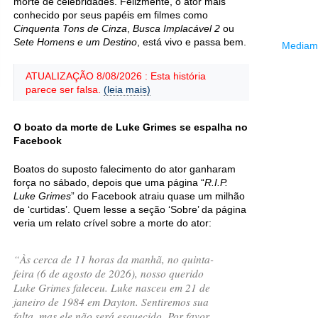
morte de celebridades. Felizmente, o ator mais
conhecido por seus papéis em filmes como
Cinquenta Tons de Cinza
,
Busca Implacável 2
ou
Sete Homens e um Destino
, está vivo e passa bem.
Mediama
ATUALIZAÇÃO 8/08/2026 : Esta história
parece ser falsa.
(leia mais)
O boato da morte de Luke Grimes se espalha no
Facebook
Boatos do suposto falecimento do ator ganharam
força no sábado, depois que uma página “
R.I.P.
Luke Grimes
” do Facebook atraiu quase um milhão
de ‘curtidas’. Quem lesse a seção ‘Sobre’ da página
veria um relato crível sobre a morte do ator:
“Às cerca de 11 horas da manhã, no quinta-
feira (6 de agosto de 2026), nosso querido
Luke Grimes faleceu. Luke nasceu em 21 de
janeiro de 1984 em Dayton. Sentiremos sua
falta, mas ele não será esquecido. Por favor,