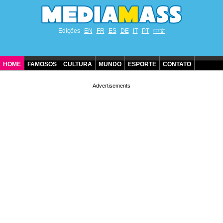
Edições
EN
FR
ES
DE
IT
PT
中文
HOME
FAMOSOS
CULTURA
MUNDO
ESPORTE
CONTATO