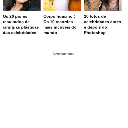
Os 20 piores
Corpo humano :
20 fotos de
resultados de
Os 10 recordes
celebridades antes
cirurgias plásticas
mais incríveis do
e depois do
das celebridades
mundo
Photoshop
page served in 0.002s (0,4)