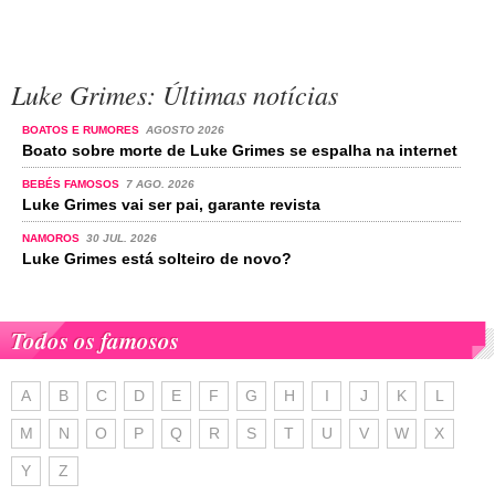
Luke Grimes: Últimas notícias
BOATOS E RUMORES
AGOSTO 2026
Boato sobre morte de Luke Grimes se espalha na internet
BEBÉS FAMOSOS
7 AGO. 2026
Luke Grimes vai ser pai, garante revista
NAMOROS
30 JUL. 2026
Luke Grimes está solteiro de novo?
Todos os famosos
A
B
C
D
E
F
G
H
I
J
K
L
M
N
O
P
Q
R
S
T
U
V
W
X
Y
Z