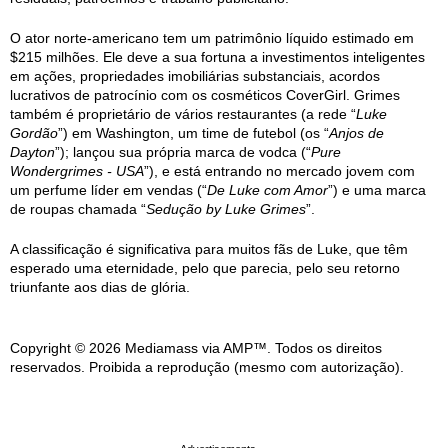
O ator norte-americano tem um patrimônio líquido estimado em
$215 milhões. Ele deve a sua fortuna a investimentos inteligentes
em ações, propriedades imobiliárias substanciais, acordos
lucrativos de patrocínio com os cosméticos CoverGirl. Grimes
também é proprietário de vários restaurantes (a rede “
Luke
Gordão
”) em Washington, um time de futebol (os “
Anjos de
Dayton
”); lançou sua própria marca de vodca (“
Pure
Wondergrimes - USA
”), e está entrando no mercado jovem com
um perfume líder em vendas (“
De Luke com Amor
”) e uma marca
de roupas chamada “
Sedução by Luke Grimes
”.
A classificação é significativa para muitos fãs de Luke, que têm
esperado uma eternidade, pelo que parecia, pelo seu retorno
triunfante aos dias de glória.
Copyright © 2026 Mediamass via AMP™. Todos os direitos
reservados. Proibida a reprodução (mesmo com autorização).