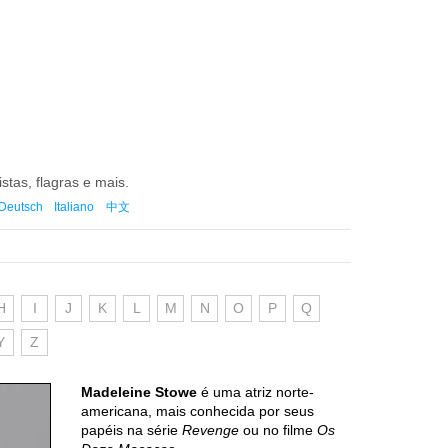
istas, flagras e mais.
Deutsch
Italiano
中文
H
I
J
K
L
M
N
O
P
Q
Y
Z
Madeleine Stowe
é uma atriz norte-
americana, mais conhecida por seus
papéis na série
Revenge
ou no filme
Os