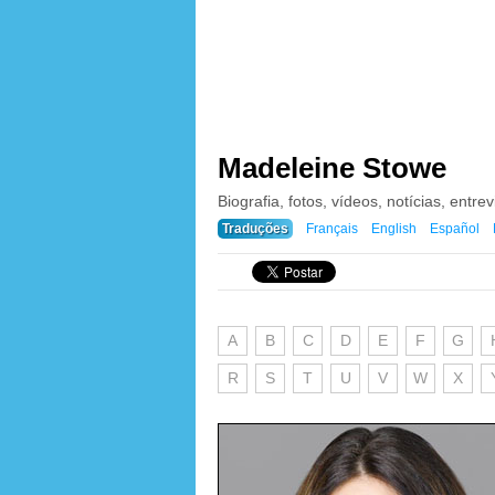
Madeleine Stowe
Biografia, fotos, vídeos, notícias, entrev
Traduções
Français
English
Español
A
B
C
D
E
F
G
R
S
T
U
V
W
X