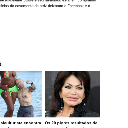
m que Madeleine Stowe e seu namorado estariam comprando
otícias do casamento da atriz deixaram o Facebook e o
ê
isiculturista encontra
Os 20 piores resultados de