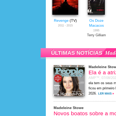
Revenge
(TV)
Os Doze
Macacos
2011 - 2015
1995
Terry Gilliam
Made
ÚLTIMAS NOTÍCIAS
Madeleine Sto
Ela é a at
AMP™,
07/08/20
ela tem os seus mi
ficou em primeiro
2026.
LER MAIS
»
Madeleine Stowe
Novos boatos sobre a mor