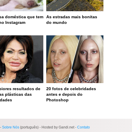
sa doméstica que tem
As estradas mais bonitas
no Instagram
do mundo
piores resultados de
20 fotos de celebridades
ias plásticas das
antes e depois do
idades
Photoshop
 served in 0.002s (0,4)
-
Sobre Nós
(português) - Hosted by Gandi.net -
Contato