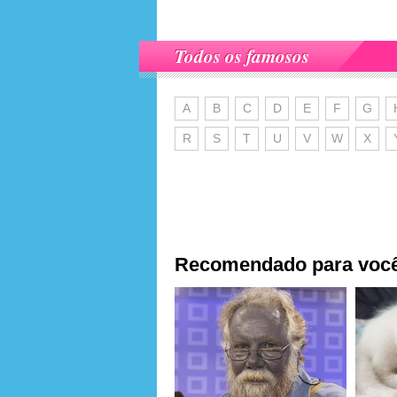
Todos os famosos
A
B
C
D
E
F
G
R
S
T
U
V
W
X
Recomendado para voc