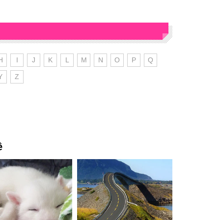
H
I
J
K
L
M
N
O
P
Q
Y
Z
ê