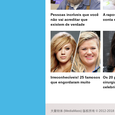
Pessoas incríveis que você
A rapo
não vai acreditar que
conta 
existem de verdade
Irreconhecíveis! 25 famosos
Os 20 
que engordaram muito
cirurg
celebr
page
大量转体 (MediaMass) 版权所有 © 2012-2018 