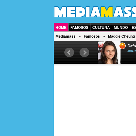
HOME
FAMOSOS
CULTURA
MUNDO
E
Mediamass
Famosos
Maggie Cheung
1
2
Jet Li
Dafn
ator chinês
atriz 