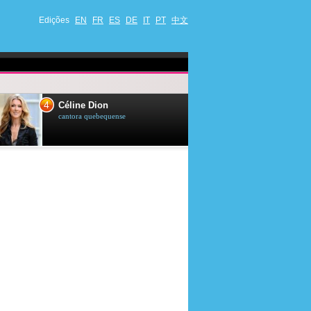
Edições
EN
FR
ES
DE
IT
PT
中文
4
5
Céline Dion
Ana Maria Br
cantora quebequense
apresentadora de t
jornalista brasileir