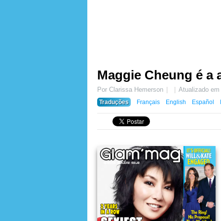
Maggie Cheung é a 
Por Clarissa Hemerson
Atualizado e
Traduções
Français
English
Español