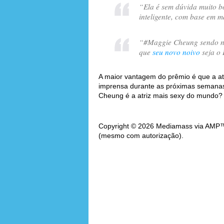
“
Ela é sem dúvida muito bo
inteligente, com base em m
“
#Maggie Cheung sendo n
que
seu novo noivo
seja o
A maior vantagem do prêmio é que a at
imprensa durante as próximas semanas.
Cheung é a atriz mais sexy do mundo?
Copyright © 2026 Mediamass via AMP™. 
(mesmo com autorização).