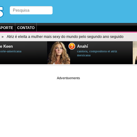
SPORTE
CONTATO
Atriz é eleita a mulher mais sexy do mundo pelo segundo ano seguido
3
e Keen
Anahí
norte-americana
cantora, compositora et atriz
mexicana
page served in 0.001s (0,4)