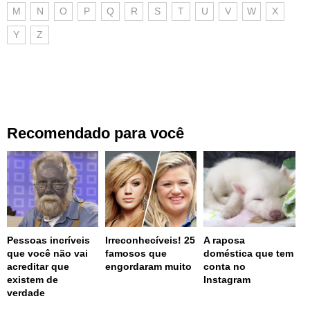
M
N
O
P
Q
R
S
T
U
V
W
X
Y
Z
Recomendado para você
Pessoas incríveis
Irreconhecíveis! 25
A raposa
que você não vai
famosos que
doméstica que tem
acreditar que
engordaram muito
conta no
existem de
Instagram
verdade