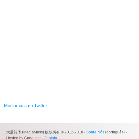
Mediamass no Twitter
大量转体 (MediaMass) 版权所有 © 2012-2018 -
Sobre Nós
(português) -
Hosted by Gandi.net -
Contato