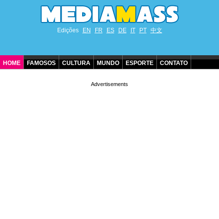
Edições
EN
FR
ES
DE
IT
PT
中文
HOME
FAMOSOS
CULTURA
MUNDO
ESPORTE
CONTATO