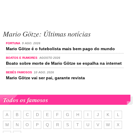
Mario Götze: Últimas notícias
FORTUNA
9 AGO. 2026
Mario Götze é o futebolista mais bem pago do mundo
BOATOS E RUMORES
AGOSTO 2026
Boato sobre morte de Mario Götze se espalha na internet
BEBÉS FAMOSOS
10 AGO. 2026
Mario Götze vai ser pai, garante revista
Todos os famosos
A
B
C
D
E
F
G
H
I
J
K
L
M
N
O
P
Q
R
S
T
U
V
W
X