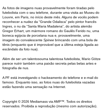
As fotos de imagens nuas provavelmente foram tiradas pelo
futebolista com o seu telefone, durante uma visita ao Museu do
Louvre, em Paris, no início deste mês. Alguns de vocês podem
reconhecer a nudez da “Grande Odalisca” pelo pintor francês
Ingres, o nu da “Santa Maria Madalena”, do artista alemão
Gregor Erhart, um mármore romano do Gaulês Ferido nu, uma
boneca egípcia de porcelana nua e, provavelmente, uma
imagem do convalescente
Spinee
brincando com uma bola de
tênis (enquanto que é improvável que a última esteja ligada ao
escândalo da foto nua).
Além de ser um talentosouma talentosa futebolista, Mario Götze
parece nutrir também uma paixão secreta pelas belas artes e
fotografia de nus.
A PF está investigando o hackeamento do telefone e e-mail do
famoso. Enquanto isso, as fotos nuas do futebolista vazadas
estão fazendo uma sensação na Internet.
Copyright © 2026 Mediamass via AMP™. Todos os direitos
reservados. Proibida a reprodução (mesmo com autorização).