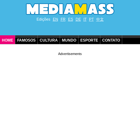
Edições
EN
FR
ES
DE
IT
PT
中文
HOME
FAMOSOS
CULTURA
MUNDO
ESPORTE
CONTATO