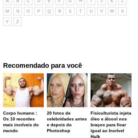
A
B
C
D
E
F
G
H
I
J
K
L
M
N
O
P
Q
R
S
T
U
V
W
X
Y
Z
Recomendado para você
Corpo humano :
20 fotos de
Fisiculturista injeta
Os 10 recordes
celebridades antes
óleo e álcool nos
mais incríveis do
e depois do
braços para ficar
mundo
Photoshop
igual ao Incrível
Hulk