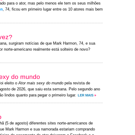
ado para o ator, mas pelo menos ele tem os seus milhões
on
, 74, ficou em primeiro lugar entre os 10 atores mais bem
 vez?
ana, surgiram notícias de que Mark Harmon, 74, e sua
or norte-americano realmente está solteiro de novo?
 sexy do mundo
foi eleito o
Ator mais sexy do mundo
pela revista de
agosto de 2026, que saiu esta semana. Pelo segundo ano
o lindos quanto para pegar o primeiro lugar.
LER MAIS
»
o
hã (5 de agosto) diferentes sites norte-americanos de
m que Mark Harmon e sua namorada estariam comprando