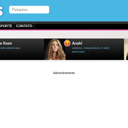
SPORTE
CONTATO
3
e Keen
Anahí
norte-americana
cantora, compositora et atriz
mexicana
page served in 0.002s (0,4)