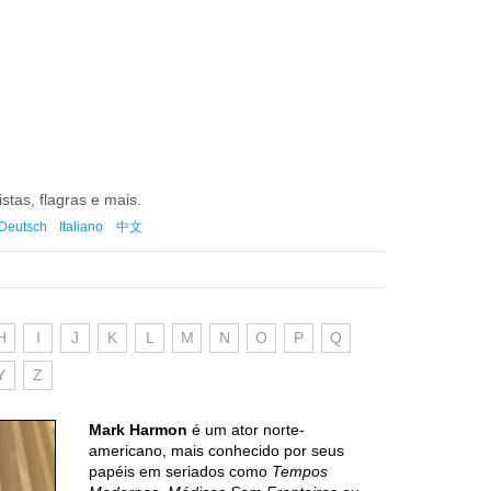
istas, flagras e mais.
Deutsch
Italiano
中文
H
I
J
K
L
M
N
O
P
Q
Y
Z
Mark Harmon
é um ator norte-
americano, mais conhecido por seus
papéis em seriados como
Tempos