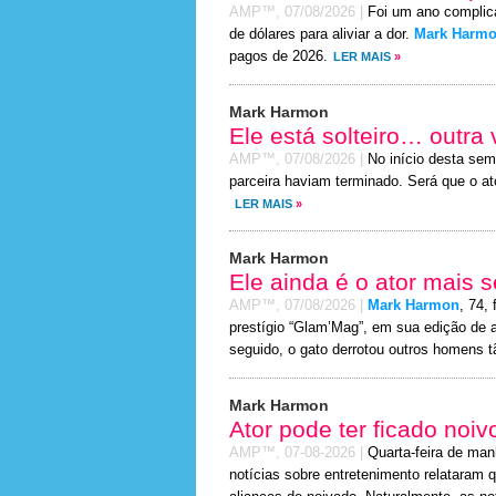
AMP™,
07/08/2026
|
Foi um ano complic
de dólares para aliviar a dor.
Mark Harm
pagos de 2026.
LER MAIS
»
Mark Harmon
Ele está solteiro… outra
AMP™,
07/08/2026
|
No início desta sem
parceira haviam terminado. Será que o at
LER MAIS
»
Mark Harmon
Ele ainda é o ator mais
AMP™,
07/08/2026
|
Mark Harmon
, 74, 
prestígio “Glam’Mag”, em sua edição de 
seguido, o gato derrotou outros homens tã
Mark Harmon
Ator pode ter ficado noiv
AMP™,
07-08-2026
|
Quarta-feira de man
notícias sobre entretenimento relatara