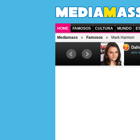
HOME
FAMOSOS
CULTURA
MUNDO
E
Mediamass
Famosos
Mark Harmon
1
2
Jet Li
Dafn
ator chinês
atriz 