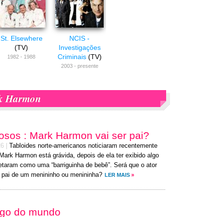
St. Elsewhere
NCIS -
(TV)
Investigações
Criminais
(TV)
1982 - 1988
2003 - presente
k Harmon
sos : Mark Harmon vai ser pai?
26
|
Tabloides norte-americanos noticiaram recentemente
Mark Harmon está grávida, depois de ela ter exibido algo
retaram como uma “barriguinha de bebê”. Será que o ator
r pai de um menininho ou menininha?
LER MAIS
»
ago do mundo