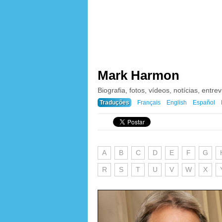
Mark Harmon
Biografia, fotos, vídeos, notícias, entrev
Traduções
Français
English
Español
A
B
C
D
E
F
G
R
S
T
U
V
W
X