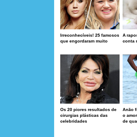
Irreconhecíveis! 25 famosos
A rapo
que engordaram muito
conta 
Os 20 piores resultados de
Anão f
cirurgias plásticas das
o amor
celebridades
de qua
page