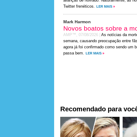
alianças de noivado. Naturalmente, as n
Twitter frenéticos.
LER MAIS
»
Mark Harmon
Novos boatos sobre a mo
AMP™,
07/08/2026
|
As notícias da mort
semana, causando preocupação entre fãs 
agora já foi confirmado como sendo um bo
passa bem.
LER MAIS
»
Recomendado para voc