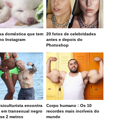
sa doméstica que tem
20 fotos de celebridades
no Instagram
antes e depois do
Photoshop
isiculturista encontra
Corpo humano : Os 10
 em transexual negro
recordes mais incríveis do
se 2 metros
mundo
 served in 0.001s (0,4)