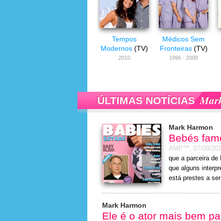
Tempos
Médicos Sem
Modernos
(TV)
Fronteiras
(TV)
2010
1996 - 2000
Mar
ÚLTIMAS NOTÍCIAS
Mark Harmon
Bebés famo
AMP™,
07/08/20
que a parceira de 
que alguns interp
está prestes a se
Mark Harmon
Ele é o ator mais bem p