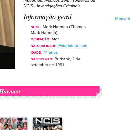
Modernos
,
Médicos Sem Fronteiras
ou
NCIS - Investigações Criminais
.
Informação geral
Mediama
: Mark Harmon (Thomas
NOME
Mark Harmon)
: ator
OCUPAÇÃO
:
Estados Unidos
NATURALIDADE
:
74 anos
IDADE
: Burbank, 2 de
NASCIMENTO
setembro de 1951
Harmon