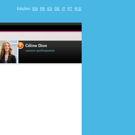
Edições
EN
FR
ES
DE
IT
PT
中文
4
5
Céline Dion
Ana Maria Br
cantora quebequense
apresentadora de t
jornalista brasileir