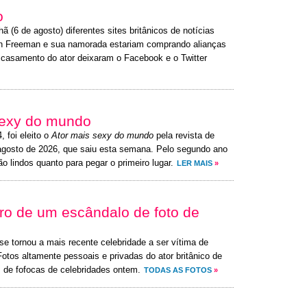
o
ã (6 de agosto) diferentes sites britânicos de notícias
tin Freeman e sua namorada estariam comprando alianças
o casamento do ator deixaram o Facebook e o Twitter
 sexy do mundo
4, foi eleito o
Ator mais sexy do mundo
pela revista de
agosto de 2026, que saiu esta semana. Pelo segundo ano
o lindos quanto para pegar o primeiro lugar.
LER MAIS
»
ro de um escândalo de foto de
se tornou a mais recente celebridade a ser vítima de
tos altamente pessoais e privadas do ator britânico de
s de fofocas de celebridades ontem.
TODAS AS FOTOS
»