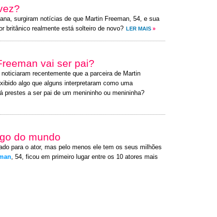
 vez?
ana, surgiram notícias de que Martin Freeman, 54, e sua
r britânico realmente está solteiro de novo?
LER MAIS
»
Freeman vai ser pai?
s noticiaram recentemente que a parceira de Martin
exibido algo que alguns interpretaram como uma
stá prestes a ser pai de um menininho ou menininha?
ago do mundo
ado para o ator, mas pelo menos ele tem os seus milhões
eman
, 54, ficou em primeiro lugar entre os 10 atores mais