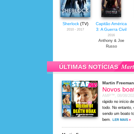
Sherlock
(TV)
Capitão América
3: A Guerra Civil
2010 - 2017
2016
Anthony & Joe
Russo
Mart
ÚLTIMAS NOTÍCIAS
Martin Freeman
Novos boat
AMP™,
08/08/20
rápido no início 
todo. No entanto,
sendo um boato tot
bem.
LER MAIS
»