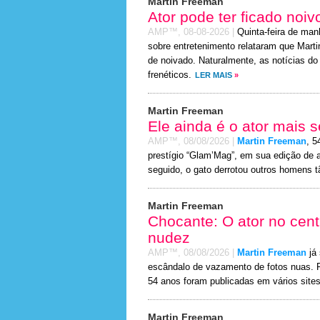
Martin Freeman
Ator pode ter ficado noiv
AMP™,
08-08-2026
|
Quinta-feira de manh
sobre entretenimento relataram que Mar
de noivado. Naturalmente, as notícias d
frenéticos.
LER MAIS
»
Martin Freeman
Ele ainda é o ator mais
AMP™,
08/08/2026
|
Martin Freeman
, 5
prestígio “Glam’Mag”, em sua edição de 
seguido, o gato derrotou outros homens tã
Martin Freeman
Chocante: O ator no cent
nudez
AMP™,
08/08/2026
|
Martin Freeman
já 
escândalo de vazamento de fotos nuas. Fo
54 anos foram publicadas em vários site
Martin Freeman