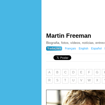
Martin Freeman
Biografia, fotos, vídeos, notícias, entrev
Traduções
Français
English
Español
A
B
C
D
E
F
G
R
S
T
U
V
W
X