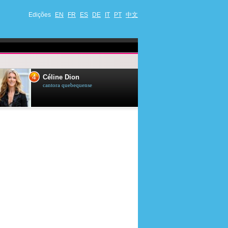
Edições
EN
FR
ES
DE
IT
PT
中文
4
5
Céline Dion
Ana Maria Br
cantora quebequense
apresentadora de t
jornalista brasileir