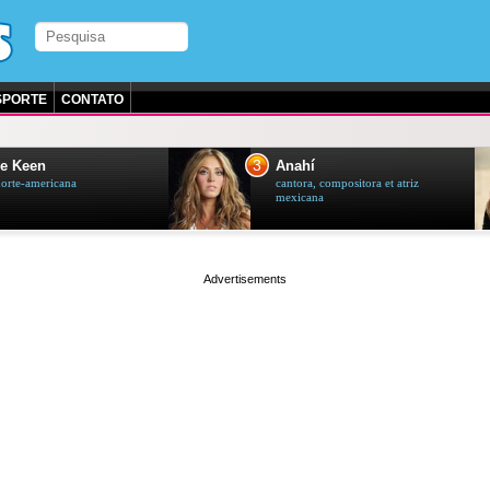
SPORTE
CONTATO
3
e Keen
Anahí
norte-americana
cantora, compositora et atriz
mexicana
page served in 0s (0,4)