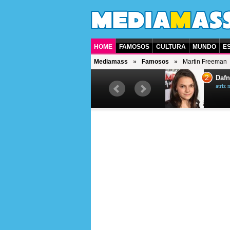
HOME
FAMOSOS
CULTURA
MUNDO
E
Mediamass
Famosos
Martin Freeman
1
2
Jet Li
Dafn
ator chinês
atriz 