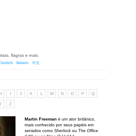
istas, flagras e mais.
Deutsch
Italiano
中文
H
I
J
K
L
M
N
O
P
Q
Y
Z
Martin Freeman
é um ator britânico,
mais conhecido por seus papéis em
seriados como
Sherlock
ou
The Office