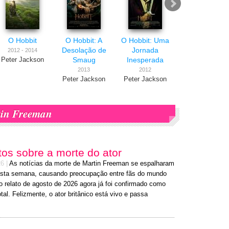
O Hobbit
O Hobbit: A
O Hobbit: Uma
Qual Seu
Desolação de
Jornada
Número?
2012 - 2014
Smaug
Inesperada
Peter Jackson
2011
Mark Mylod
2013
2012
Peter Jackson
Peter Jackson
in Freeman
os sobre a morte do ator
26
|
As notícias da morte de Martin Freeman se espalharam
desta semana, causando preocupação entre fãs do mundo
 o relato de agosto de 2026 agora já foi confirmado como
al. Felizmente, o ator britânico está vivo e passa