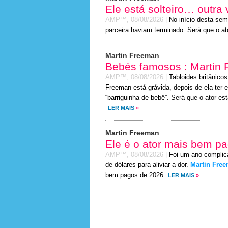
Ele está solteiro… outra
AMP™,
08/08/2026
|
No início desta sem
parceira haviam terminado. Será que o ato
Martin Freeman
Bebés famosos : Martin 
AMP™,
08/08/2026
|
Tabloides britânico
Freeman está grávida, depois de ela ter 
“barriguinha de bebê”. Será que o ator e
LER MAIS
»
Martin Freeman
Ele é o ator mais bem p
AMP™,
08/08/2026
|
Foi um ano complic
de dólares para aliviar a dor.
Martin Fre
bem pagos de 2026.
LER MAIS
»