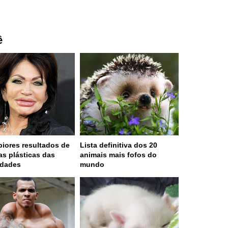
ê
piores resultados de
Lista definitiva dos 20
ias plásticas das
animais mais fofos do
idades
mundo