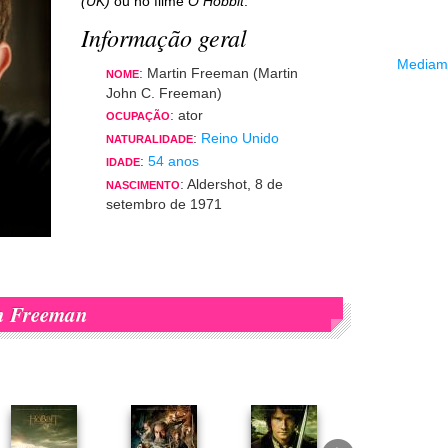
(UK)
ou no filme
O Hobbit
.
Informação geral
Mediama
: Martin Freeman (Martin
NOME
John C. Freeman)
: ator
OCUPAÇÃO
:
Reino Unido
NATURALIDADE
:
54 anos
IDADE
: Aldershot, 8 de
NASCIMENTO
setembro de 1971
n Freeman