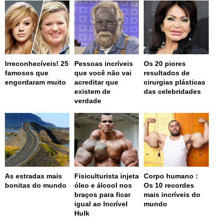
Irreconhecíveis! 25
Pessoas incríveis
Os 20 piores
famosos que
que você não vai
resultados de
engordaram muito
acreditar que
cirurgias plásticas
existem de
das celebridades
verdade
As estradas mais
Fisiculturista injeta
Corpo humano :
bonitas do mundo
óleo e álcool nos
Os 10 recordes
braços para ficar
mais incríveis do
igual ao Incrível
mundo
Hulk