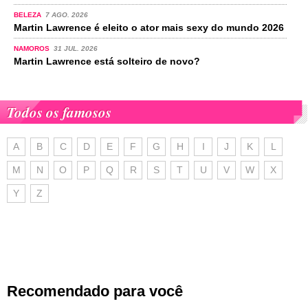
BELEZA
7 AGO. 2026
Martin Lawrence é eleito o ator mais sexy do mundo 2026
NAMOROS
31 JUL. 2026
Martin Lawrence está solteiro de novo?
Todos os famosos
A
B
C
D
E
F
G
H
I
J
K
L
M
N
O
P
Q
R
S
T
U
V
W
X
Y
Z
Recomendado para você