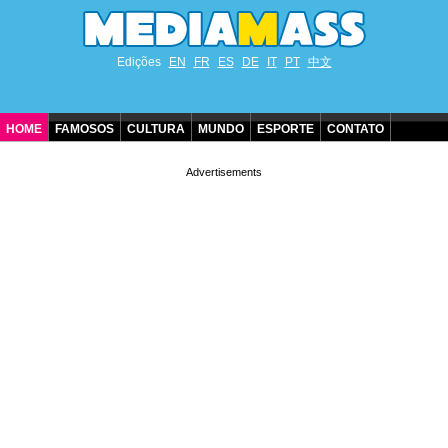
Edições
EN
FR
ES
DE
IT
PT
中文
HOME
FAMOSOS
CULTURA
MUNDO
ESPORTE
CONTATO