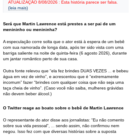
ATUALIZAÇÃO 8/08/2026 : Esta história parece ser falsa.
(leia mais)
Será que Martin Lawrence está prestes a ser pai de um
menininho ou menininha?
A especulação corre solta que o ator está à espera de um bebê
com sua namorada de longa data, após ter sido vista com uma
barriga saliente na noite de quinta-feira (6 agosto 2026), durante
um jantar romântico perto de sua casa.
Outra fonte relevou que “ela fez brindes DUAS VEZES ... e bebeu
água em vez de vinho”, e acrescentou que é “extremamente
incomum” fazer “brindes com qualquer coisa que não seja uma
taça cheia de vinho”. (Caso você não saiba, mulheres grávidas
não devem beber álcool.)
O Twitter reage ao boato sobre o bebê de Martin Lawrence
O representante do ator disse aos jornalistas: “Eu não comento
sobre sua vida pessoal”, ... sendo assim, não confirmou nem
negou. Isso fez com que diversas histórias sobre a suposta